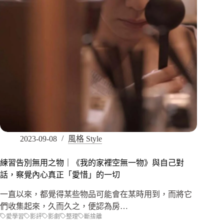
2023-09-08
風格 Style
練習告別無用之物｜《我的家裡空無一物》與自己對
話，察覺內心真正「愛惜」的一切
一直以來，都覺得某些物品可能會在某時用到，而將它
們收集起來，久而久之，便認為房…
愛學習
影評
影劇
整理
斷捨離