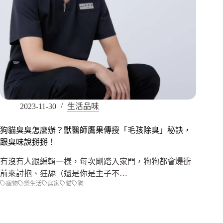
2023-11-30
生活品味
狗貓臭臭怎麼辦？獸醫師鷹果傳授「毛孩除臭」秘訣，
跟臭味說掰掰！
有沒有人跟編輯一樣，每次剛踏入家門，狗狗都會爆衝
前來討抱、狂舔（還是你是主子不…
寵物
樂生活
居家
貓
狗