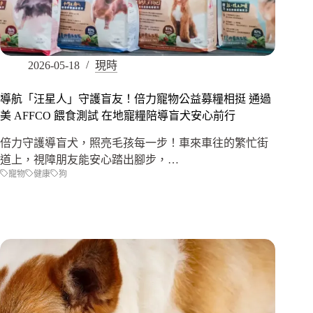
2026-05-18
現時
導航「汪星人」守護盲友！倍力寵物公益募糧相挺 通過
美 AFFCO 餵食測試 在地寵糧陪導盲犬安心前行
倍力守護導盲犬，照亮毛孩每一步！車來車往的繁忙街
道上，視障朋友能安心踏出腳步，…
寵物
健康
狗