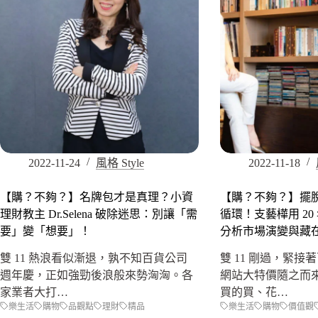
2022-11-24
風格 Style
2022-11-18
【購？不夠？】名牌包才是真理？小資
【購？不夠？】擺
理財教主 Dr.Selena 破除迷思：別讓「需
循環！支藝樺用 2
要」變「想要」！
分析市場演變與藏
雙 11 熱浪看似漸退，孰不知百貨公司
雙 11 剛過，緊
週年慶，正如強勁後浪般來勢洶洶。各
網站大特價隨之而
家業者大打…
買的買、花…
樂生活
購物
品觀點
理財
精品
樂生活
購物
價值觀