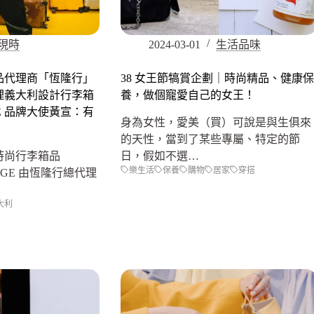
現時
2024-03-01
生活品味
品代理商「恆隆行」
38 女王節犒賞企劃｜時尚精品、健康保
理義大利設計行李箱
養，做個寵愛自己的女王！
GE 品牌大使黃宣：有
身為女性，愛美（買）可說是與生俱來
的天性，當到了某些專屬、特定的節
時尚行李箱品
日，假如不選…
樂生活
保養
購物
居家
穿搭
GAGE 由恆隆行總代理
大利