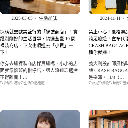
2025-03-05
生活品味
2024-11-11
採購就去歐美盛行的「裸裝商店」！實
禁止小心！風格選
踐剛剛好的生活哲學，精選全臺 10 間
跨足旅遊！宣布代
裸裝商店，下次也順道去「小買」一
CRASH BAGGA
下！
種你就摔！
你有去過裸裝商店採買過嗎？小小的店
義大利設計師風格
面就像懷舊的柑仔店，讓人流連忘返捨
牌 CRASH BAG
不得離開！…
進臺灣，11/8（…
永續
購物
生活
熱話題
旅遊
購物
時尚
義