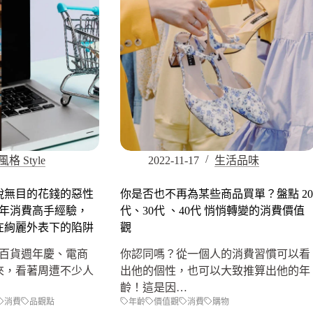
風格 Style
2022-11-17
生活品味
脫無目的花錢的惡性
你是否也不再為某些商品買單？盤點 20
0 年消費高手經驗，
代、30代 、40代 悄悄轉變的消費價值
在絢麗外表下的陷阱
觀
接著百貨週年慶、電商
你認同嗎？從一個人的消費習慣可以看
來，看著周遭不少人
出他的個性，也可以大致推算出他的年
齡！這是因…
消費
品觀點
年齡
價值觀
消費
購物