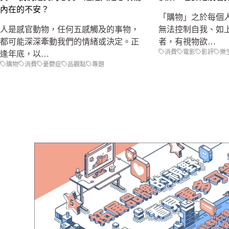
內在的不安？
「購物」之於每個
人是感官動物，任何五感觸及的事物，
無法控制自我、如
都可能深深牽動我們的情緒或決定。正
者，有視物欲…
消費
電影
影評
樂
逢年底，以…
購物
消費
憂鬱症
品觀點
專題