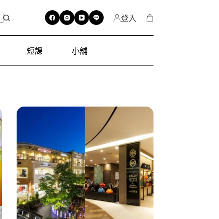
登入
短課
小舖