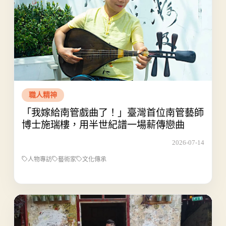
職人精神
「我嫁給南管戲曲了！」臺灣首位南管藝師
博士施瑞樓，用半世紀譜一場薪傳戀曲
2026-07-14
人物專訪
藝術家
文化傳承