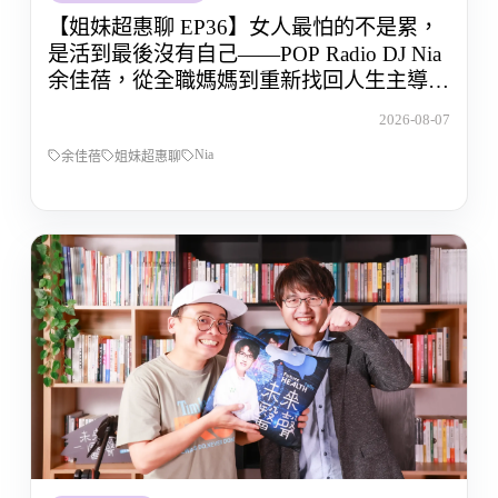
【姐妹超惠聊 EP36】女人最怕的不是累，
是活到最後沒有自己——POP Radio DJ Nia
余佳蓓，從全職媽媽到重新找回人生主導權
的那段路
2026-08-07
Nia
余佳蓓
姐妹超惠聊