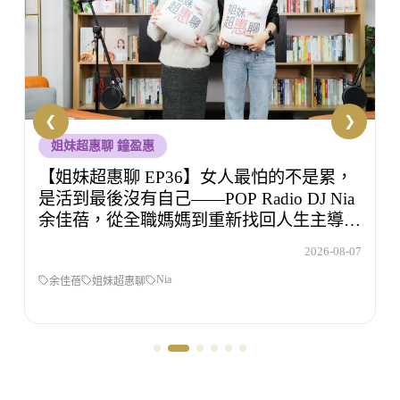
洪暐傑醫師
【未來醫聲 EP18】旅行玩到捨不得睡？玩
的時候沒感覺，回家開始還債 Feat.食尚玩
家OS桑阿松
7
2026-08-06
旅遊
睡眠
未來醫聲