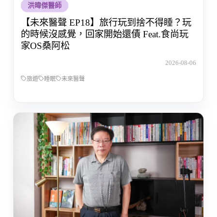
洪暐傑醫師
【未來醫聲 EP18】旅行玩到捨不得睡？玩
的時候沒感覺，回家開始還債 Feat.食尚玩
家OS桑阿松
2026-08-06
旅遊
睡眠
未來醫聲