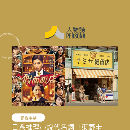
花蓮震後專題
花蓮震後專題
花蓮震後專題
職人精神
影視娛樂
敘事醫學
媒體先鋒
職人精神
職人精神
結合地方創生與文化生態的永續旅
文史收藏家劉國煒，在泛黃文史資
日系推理小說代名詞「東野圭
病人不只是病歷上的名字：蔡子稘
王小棣：從問題學生到臺灣影視推
太魯閣按下暫停鍵後，花蓮觀光何
結合地方創生與文化生態的永續旅
文史收藏家劉國煒，在泛黃文史資