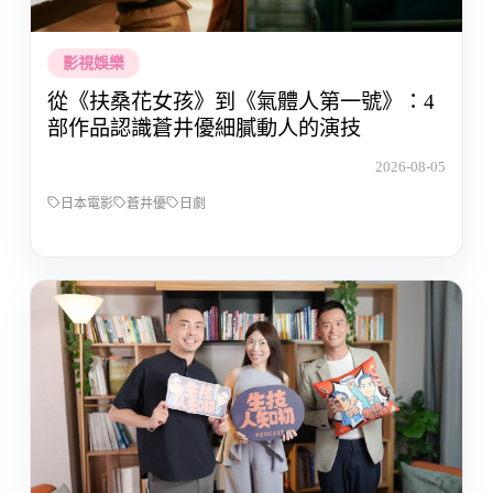
影視娛樂
從《扶桑花女孩》到《氣體人第一號》：4
部作品認識蒼井優細膩動人的演技
2026-08-05
日本電影
蒼井優
日劇