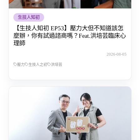
生技人知初
【生技人知初 EP53】壓力大但不知道該怎
麼辦，你有試過諮商嗎？Feat.洪培芸臨床心
理師
2026-08-05
壓力
生技人之初
洪培芸