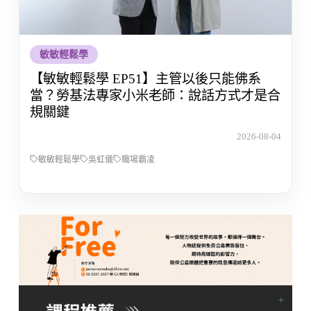
敏敏輕鬆學
【敏敏輕鬆學 EP51】主管以後只能佛系
當？勞基法專家小米老師：說話方式才是合
規關鍵
2026-08-04
敏敏輕鬆學
吳虹儀
職場霸凌