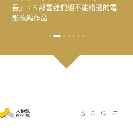
「我嫁給南管戲曲了！」臺灣首位
遊 重塑花蓮觀光新模式
料中，續留臺灣樂壇過往風華
吾」，3 部書迷們絕不能錯過的電
在護理現場寫下被忽略的生命處境
手，始終相信人的可能
時再現榮景？震後兩年，觀光與永
遊 重塑花蓮觀光新模式
料中，續留臺灣樂壇過往風華
南管藝師博士施瑞樓，用半世紀譜
影改編作品
續發展的轉型考題
一場薪傳戀曲