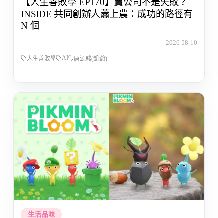
【人生善敗學 EP170】賣公司不是失敗？
INSIDE 共同創辦人蕭上農：成功的路徑有
N 個
2026-08-10
AI
人生善敗學
唐源駿(凱爺)
生活品味