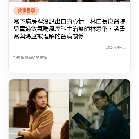
敘事醫學
寫下病房裡沒說出口的心情：林口長庚醫院
兒童過敏氣喘風溼科主治醫師林思偕，談書
寫與渴望被理解的醫病關係
2026-08-05
敘事醫學
林思偕