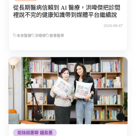
從長期醫病信賴到 AI 醫療，洪暐傑把診間
裡說不完的健康知識帶到媒體平台繼續說
2026-08-07
未來醫聲
洪暐傑
敘事醫學
姐妹超惠聊 鐘盈惠