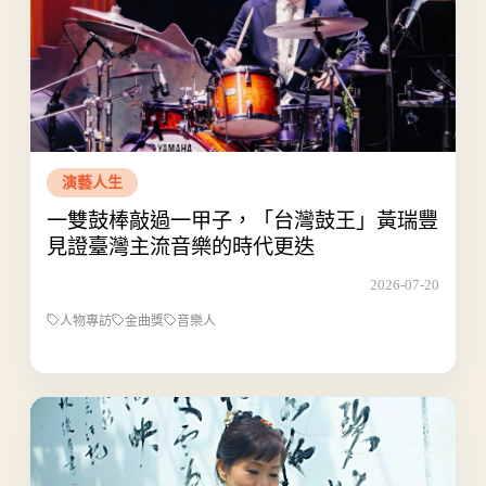
演藝人生
一雙鼓棒敲過一甲子，「台灣鼓王」黃瑞豐
見證臺灣主流音樂的時代更迭
2026-07-20
人物專訪
金曲獎
音樂人