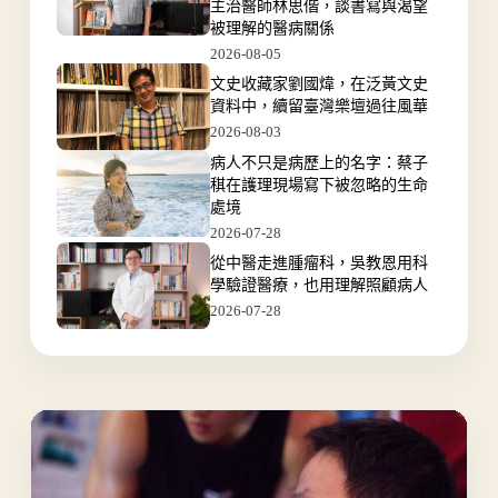
主治醫師林思偕，談書寫與渴望
被理解的醫病關係
2026-08-05
文史收藏家劉國煒，在泛黃文史
資料中，續留臺灣樂壇過往風華
2026-08-03
病人不只是病歷上的名字：蔡子
稘在護理現場寫下被忽略的生命
處境
2026-07-28
從中醫走進腫瘤科，吳教恩用科
學驗證醫療，也用理解照顧病人
2026-07-28