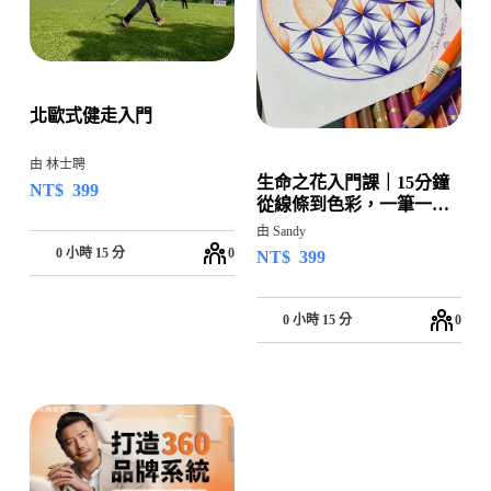
北歐式健走入門
由 林士聘
生命之花入門課｜15分鐘
NT$
399
從線條到色彩，一筆一畫
回到自己
由 Sandy
0 小時 15 分
0
NT$
399
0 小時 15 分
0