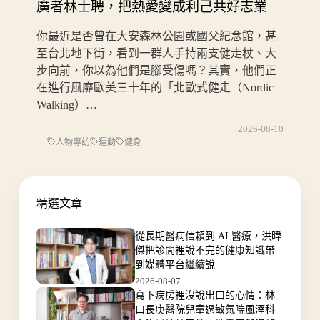
廣者林士聘，把熱愛變成利己共好志業
你最近是否曾在大安森林公園或國父紀念館，甚
至台北地下街，看到一群人手持兩支健走杖、大
步向前，你以為他們是腳受傷嗎？其實，他們正
在進行風靡歐美三十年的「北歐式健走（Nordic
Walking）…
2026-08-10
人物專訪
運動
健身
精選文章
從長期醫病信賴到 AI 醫療，洪暐
傑把診間裡說不完的健康知識帶
到媒體平台繼續說
2026-08-07
寫下病房裡沒說出口的心情：林
口長庚醫院兒童過敏氣喘風溼科