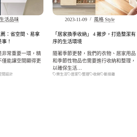
生活品味
2023-11-09
風格 Style
推薦：省空間、易拿
「居家換季收納」 4 撇步，打造整潔有
差事！
序的生活環境
是非常重要一環，精
隨著季節更替，我們的衣物、居家用品
不僅能讓空間顯得更
和季節性物品也需要進行收納和整理，
以確保生活…
空間設計
樂生活
居家
整理
收納
斷捨離