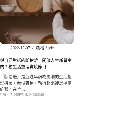
2022-12-07
風格 Style
與自己對話的斷捨離：開啟人生新篇章
的 3 檔生活整理實境節目
「斷捨離」是近幾年蔚為風潮的生活整
理概念，看似容易，執行起來卻是舉步
維艱。在忙…
樂生活
整理
收納
斷捨離