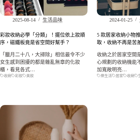
2025-08-14
生活品味
2024-01-25
彩妝收納必學「分類」！擺位依上妝順
5 款居家收納小物
序，磁鐵板竟是省空間好幫手？
取，收納不再是苦
「臘月二十八，大掃除」相信最令不少
收納之於居家空間
女生感到困擾的都是雜亂無章的化妝
心規劃的收納機能
櫃，看見各式…
加寬敞明亮…
收納
彩妝
美妝
樂生活
居家
收納