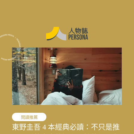
職人精神
閱讀推薦
職人精神
花蓮震後專題
花蓮震後專題
花蓮震後專題
敘事醫學
職人精神
演藝人生
媒體先鋒
「我的課題不是變成女人，而是成
東野圭吾 4 本經典必讀：不只是推
「我的課題不是變成女人，而是成
結合地方創生與文化生態的永續旅
寫下病房裡沒說出口的心情：林口
文史收藏家劉國煒，在泛黃文史資
一雙鼓棒敲過一甲子，「台灣鼓
王小棣：從問題學生到臺灣影視推
太魯閣按下暫停鍵後，花蓮觀光何
結合地方創生與文化生態的永續旅