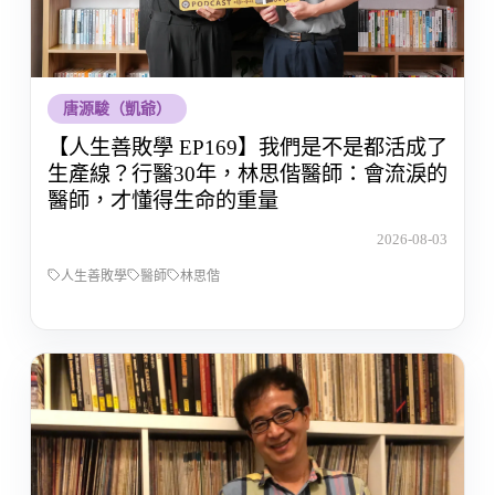
唐源駿（凱爺）
【人生善敗學 EP169】我們是不是都活成了
生產線？行醫30年，林思偕醫師：會流淚的
醫師，才懂得生命的重量
2026-08-03
人生善敗學
醫師
林思偕