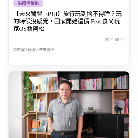
洪暐傑醫師
【未來醫聲 EP18】旅行玩到捨不得睡？玩
的時候沒感覺，回家開始還債 Feat.食尚玩
家OS桑阿松
2026-08-06
旅遊
睡眠
未來醫聲