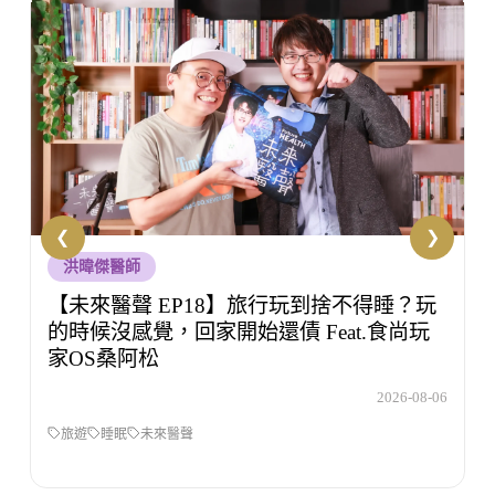
生技人知初
【生技人知初 EP53】壓力大但不知道該怎
麼辦，你有試過諮商嗎？Feat.洪培芸臨床心
理師
6
2026-08-05
壓力
生技人之初
洪培芸