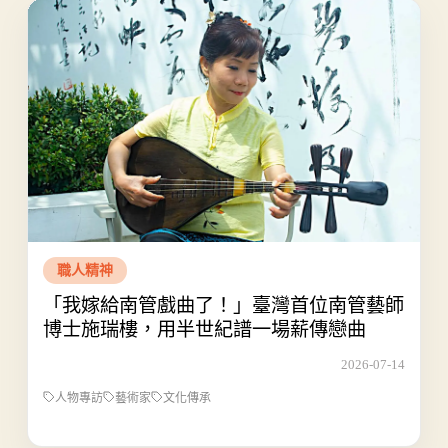
職人精神
「我嫁給南管戲曲了！」臺灣首位南管藝師
博士施瑞樓，用半世紀譜一場薪傳戀曲
2026-07-14
人物專訪
藝術家
文化傳承