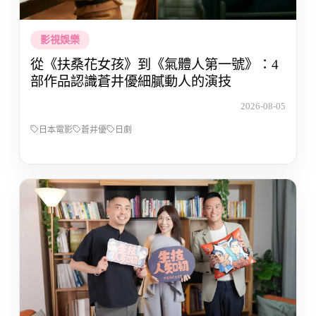
影視娛樂
從《扶桑花女孩》到《氣體人第一號》：4
部作品認識蒼井優細膩動人的演技
2026-08-05
日本電影
蒼井優
日劇