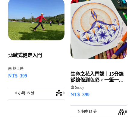
北歐式健走入門
由 林士聘
生命之花入門課｜15分鐘
NT$
399
從線條到色彩，一筆一畫
回到自己
由 Sandy
0 小時 15 分
0
NT$
399
0 小時 15 分
0