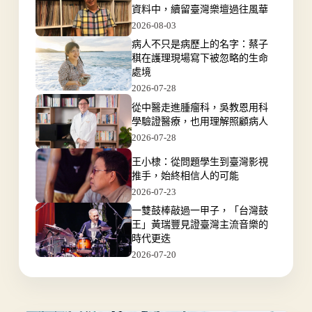
資料中，續留臺灣樂壇過往風華
2026-08-03
病人不只是病歷上的名字：蔡子
稘在護理現場寫下被忽略的生命
處境
2026-07-28
從中醫走進腫瘤科，吳教恩用科
學驗證醫療，也用理解照顧病人
2026-07-28
王小棣：從問題學生到臺灣影視
推手，始終相信人的可能
2026-07-23
一雙鼓棒敲過一甲子，「台灣鼓
王」黃瑞豐見證臺灣主流音樂的
時代更迭
2026-07-20