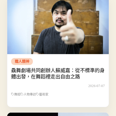
職人精神
驫舞劇場共同創辦人蘇威嘉：從不標準的身
體出發，在舞蹈裡走出自由之路
2026-07-07
舞蹈
人物專訪
藝術家