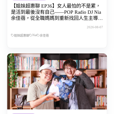
【姐妹超惠聊 EP36】女人最怕的不是累，
是活到最後沒有自己——POP Radio DJ Nia
余佳蓓，從全職媽媽到重新找回人生主導權
的那段路
2026-08-07
Nia
姐妹超惠聊
余佳蓓