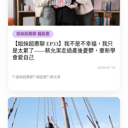
姐妹超惠聊 鐘盈惠
【姐妹超惠聊 EP33】我不是不幸福，我只
是太累了——蔡允潔走過產後憂鬱，重新學
會愛自己
2026-07-31
姐妹超惠聊
鐘盈惠
蔡允潔