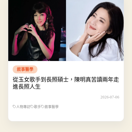
敘事醫學
從玉女歌手到長照碩士，陳明真苦讀兩年走
進長照人生
2026-07-06
人物專訪
歌手
敘事醫學