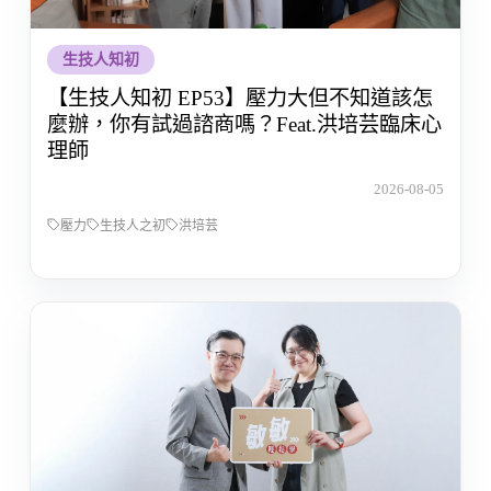
生技人知初
【生技人知初 EP53】壓力大但不知道該怎
麼辦，你有試過諮商嗎？Feat.洪培芸臨床心
理師
2026-08-05
壓力
生技人之初
洪培芸