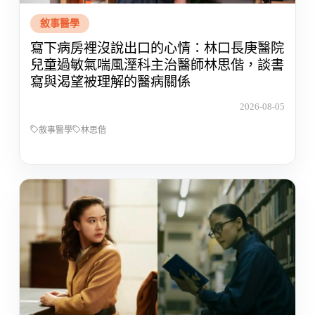
敘事醫學
寫下病房裡沒說出口的心情：林口長庚醫院
兒童過敏氣喘風溼科主治醫師林思偕，談書
寫與渴望被理解的醫病關係
2026-08-05
敘事醫學
林思偕