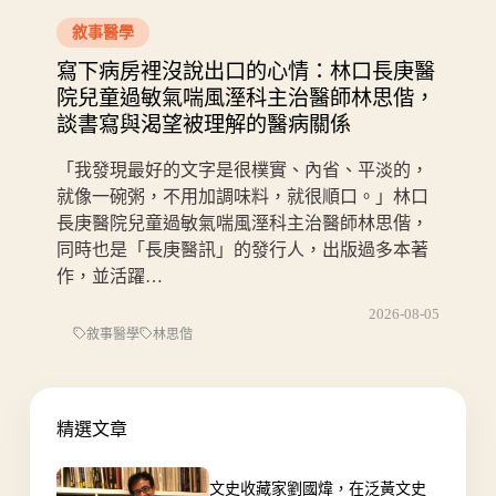
敘事醫學
寫下病房裡沒說出口的心情：林口長庚醫
院兒童過敏氣喘風溼科主治醫師林思偕，
談書寫與渴望被理解的醫病關係
「我發現最好的文字是很樸實、內省、平淡的，
就像一碗粥，不用加調味料，就很順口。」林口
長庚醫院兒童過敏氣喘風溼科主治醫師林思偕，
同時也是「長庚醫訊」的發行人，出版過多本著
作，並活躍…
2026-08-05
敘事醫學
林思偕
精選文章
文史收藏家劉國煒，在泛黃文史