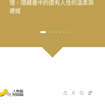
為我喜歡的自己」——最美律師樂
理，隱藏書中的還有人性的溫柔與
為我喜歡的自己」——最美律師樂
遊 重塑花蓮觀光新模式
長庚醫院兒童過敏氣喘風溼科主治
料中，續留臺灣樂壇過往風華
王」黃瑞豐見證臺灣主流音樂的時
手，始終相信人的可能
時再現榮景？震後兩年，觀光與永
遊 重塑花蓮觀光新模式
樂（陳漢章）的 40 年修課
遺憾
樂（陳漢章）的 40 年修課
醫師林思偕，談書寫與渴望被理解
代更迭
續發展的轉型考題
的醫病關係