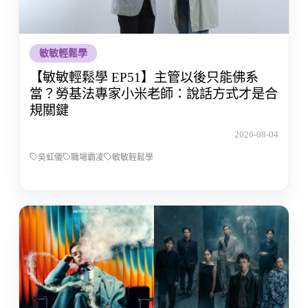
敏敏輕鬆學
【敏敏輕鬆學 EP51】主管以後只能佛系
當？勞基法專家小米老師：說話方式才是合
規關鍵
2026-08-04
吳虹儀
職場霸凌
敏敏輕鬆學