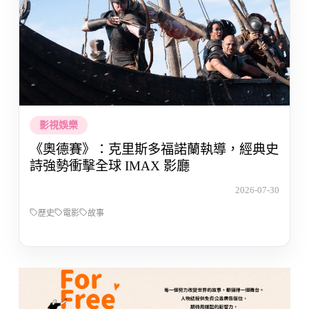
影視娛樂
《奧德賽》：克里斯多福諾蘭執導，經典史
詩強勢衝擊全球 IMAX 影廳
2026-07-30
歷史
電影
故事