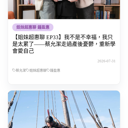
姐妹超惠聊 鐘盈惠
【姐妹超惠聊 EP33】我不是不幸福，我只
是太累了——蔡允潔走過產後憂鬱，重新學
會愛自己
2026-07-31
蔡允潔
姐妹超惠聊
鐘盈惠