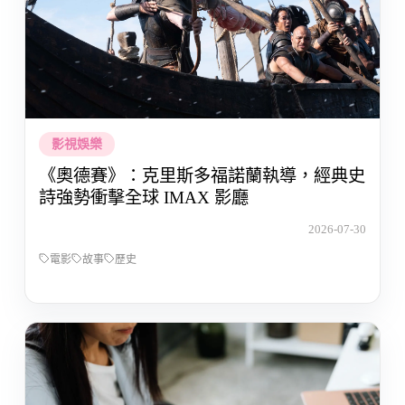
影視娛樂
《奧德賽》：克里斯多福諾蘭執導，經典史
詩強勢衝擊全球 IMAX 影廳
2026-07-30
電影
故事
歷史