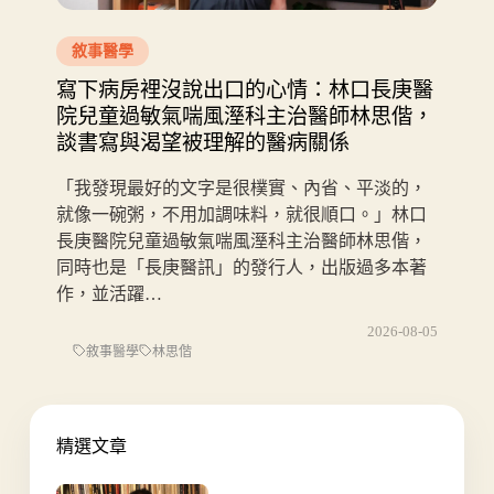
敘事醫學
寫下病房裡沒說出口的心情：林口長庚醫
院兒童過敏氣喘風溼科主治醫師林思偕，
談書寫與渴望被理解的醫病關係
「我發現最好的文字是很樸實、內省、平淡的，
就像一碗粥，不用加調味料，就很順口。」林口
長庚醫院兒童過敏氣喘風溼科主治醫師林思偕，
同時也是「長庚醫訊」的發行人，出版過多本著
作，並活躍…
2026-08-05
敘事醫學
林思偕
精選文章