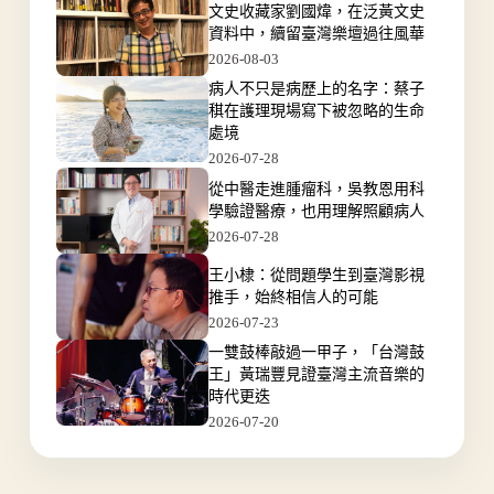
文史收藏家劉國煒，在泛黃文史
資料中，續留臺灣樂壇過往風華
2026-08-03
病人不只是病歷上的名字：蔡子
稘在護理現場寫下被忽略的生命
處境
2026-07-28
從中醫走進腫瘤科，吳教恩用科
學驗證醫療，也用理解照顧病人
2026-07-28
王小棣：從問題學生到臺灣影視
推手，始終相信人的可能
2026-07-23
一雙鼓棒敲過一甲子，「台灣鼓
王」黃瑞豐見證臺灣主流音樂的
時代更迭
2026-07-20