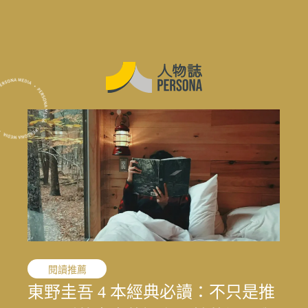
職人精神
閱讀推薦
職人精神
花蓮震後專題
花蓮震後專題
花蓮震後專題
敘事醫學
職人精神
演藝人生
媒體先鋒
「我的課題不是變成女人，而是成
東野圭吾 4 本經典必讀：不只是推
「我的課題不是變成女人，而是成
結合地方創生與文化生態的永續旅
寫下病房裡沒說出口的心情：林口
文史收藏家劉國煒，在泛黃文史資
一雙鼓棒敲過一甲子，「台灣鼓
王小棣：從問題學生到臺灣影視推
太魯閣按下暫停鍵後，花蓮觀光何
結合地方創生與文化生態的永續旅