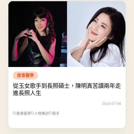
敘事醫學
從玉女歌手到長照碩士，陳明真苦讀兩年走
進長照人生
2026-07-06
敘事醫學
人物專訪
歌手