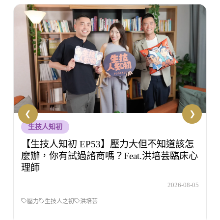
敏敏輕鬆學
【敏敏輕鬆學 EP51】主管以後只能佛系
當？勞基法專家小米老師：說話方式才是合
規關鍵
5
2026-08-04
敏敏輕鬆學
吳虹儀
職場霸凌