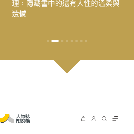
為我喜歡的自己」——最美律師樂
理，隱藏書中的還有人性的溫柔與
為我喜歡的自己」——最美律師樂
遊 重塑花蓮觀光新模式
長庚醫院兒童過敏氣喘風溼科主治
料中，續留臺灣樂壇過往風華
王」黃瑞豐見證臺灣主流音樂的時
手，始終相信人的可能
時再現榮景？震後兩年，觀光與永
遊 重塑花蓮觀光新模式
樂（陳漢章）的 40 年修課
遺憾
樂（陳漢章）的 40 年修課
醫師林思偕，談書寫與渴望被理解
代更迭
續發展的轉型考題
的醫病關係