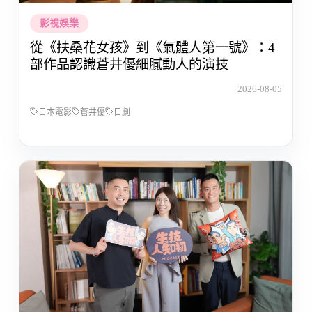
影視娛樂
從《扶桑花女孩》到《氣體人第一號》：4
部作品認識蒼井優細膩動人的演技
2026-08-05
日本電影
蒼井優
日劇