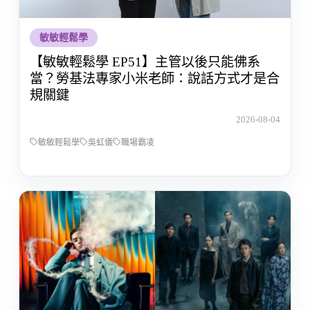
敏敏輕鬆學
【敏敏輕鬆學 EP51】主管以後只能佛系
當？勞基法專家小米老師：說話方式才是合
規關鍵
2026-08-04
敏敏輕鬆學
吳虹儀
職場霸凌