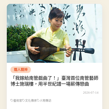
職人精神
「我嫁給南管戲曲了！」臺灣首位南管藝師
博士施瑞樓，用半世紀譜一場薪傳戀曲
2026-07-14
藝術家
文化傳承
人物專訪