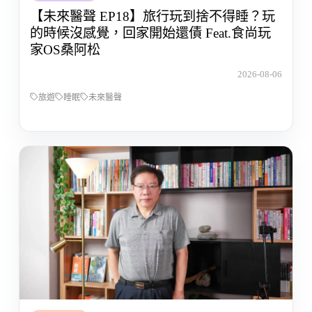
【未來醫聲 EP18】旅行玩到捨不得睡？玩
的時候沒感覺，回家開始還債 Feat.食尚玩
家OS桑阿松
2026-08-06
旅遊
睡眠
未來醫聲