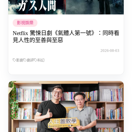
影視娛樂
Netflix 驚悚日劇《氣體人第一號》：同時看
見人性的至善與至惡
2026-08-03
影劇
劇評
科幻