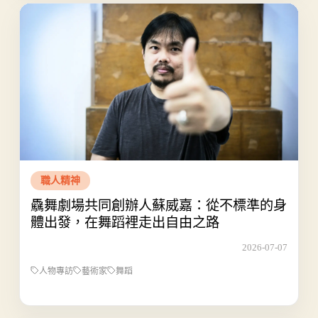
職人精神
驫舞劇場共同創辦人蘇威嘉：從不標準的身
體出發，在舞蹈裡走出自由之路
2026-07-07
人物專訪
藝術家
舞蹈