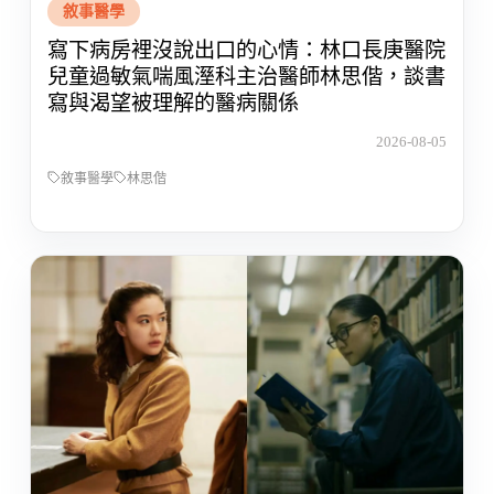
敘事醫學
寫下病房裡沒說出口的心情：林口長庚醫院
兒童過敏氣喘風溼科主治醫師林思偕，談書
寫與渴望被理解的醫病關係
2026-08-05
敘事醫學
林思偕