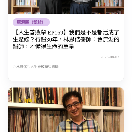
唐源駿（凱爺）
【人生善敗學 EP169】我們是不是都活成了
生產線？行醫30年，林思偕醫師：會流淚的
醫師，才懂得生命的重量
2026-08-03
林思偕
人生善敗學
醫師