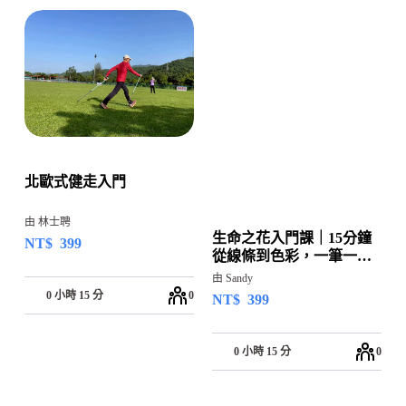
北歐式健走入門
由 林士聘
生命之花入門課｜15分鐘
NT$
399
從線條到色彩，一筆一畫
回到自己
由 Sandy
0 小時 15 分
0
NT$
399
0 小時 15 分
0