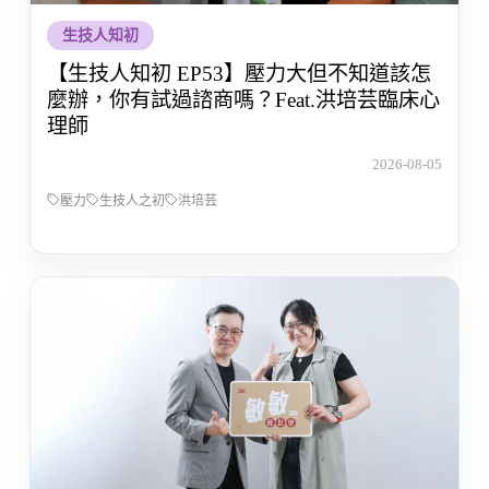
生技人知初
【生技人知初 EP53】壓力大但不知道該怎
麼辦，你有試過諮商嗎？Feat.洪培芸臨床心
理師
2026-08-05
壓力
生技人之初
洪培芸