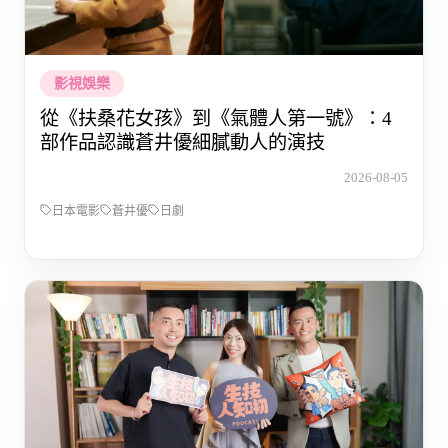
影視娛樂
從《扶桑花女孩》到《氣體人第一號》：4
部作品認識蒼井優細膩動人的演技
2026-08-05
日本電影
蒼井優
日劇