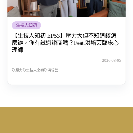
生技人知初
【生技人知初 EP53】壓力大但不知道該怎
麼辦，你有試過諮商嗎？Feat.洪培芸臨床心
理師
2026-08-05
壓力
生技人之初
洪培芸