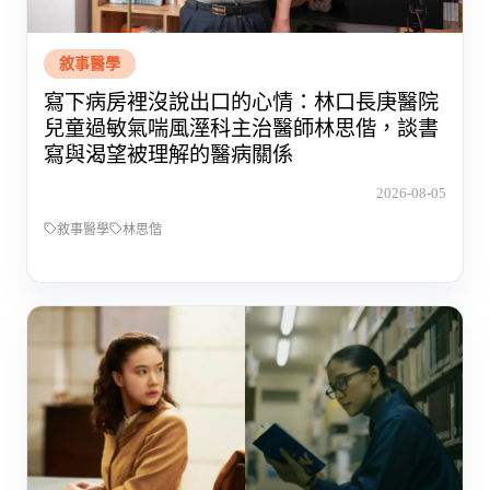
敘事醫學
寫下病房裡沒說出口的心情：林口長庚醫院
兒童過敏氣喘風溼科主治醫師林思偕，談書
寫與渴望被理解的醫病關係
2026-08-05
敘事醫學
林思偕