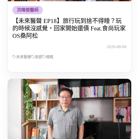
洪暐傑醫師
【未來醫聲 EP18】旅行玩到捨不得睡？玩
的時候沒感覺，回家開始還債 Feat.食尚玩家
OS桑阿松
2026-08-06
未來醫聲
旅遊
睡眠