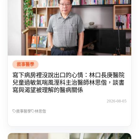
敘事醫學
寫下病房裡沒說出口的心情：林口長庚醫院
兒童過敏氣喘風溼科主治醫師林思偕，談書
寫與渴望被理解的醫病關係
2026-08-05
敘事醫學
林思偕