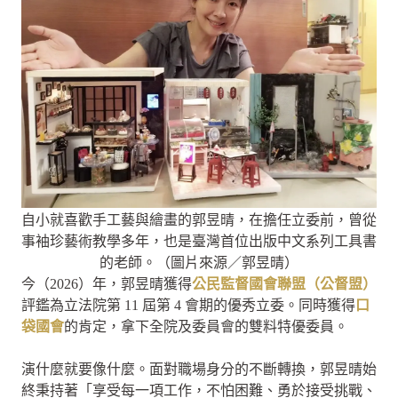
自小就喜歡手工藝與繪畫的郭昱晴，在擔任立委前，曾從
事袖珍藝術教學多年，也是臺灣首位出版中文系列工具書
的老師。（圖片來源／郭昱晴）
今（2026）年，郭昱晴獲得
公民監督國會聯盟（公督盟）
評鑑為立法院第 11 屆第 4 會期的優秀立委。同時獲得
口
袋國會
的肯定，拿下全院及委員會的雙料特優委員。
演什麼就要像什麼。面對職場身分的不斷轉換，郭昱晴始
終秉持著「享受每一項工作，不怕困難、勇於接受挑戰、