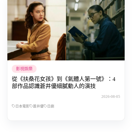
影視娛樂
從《扶桑花女孩》到《氣體人第一號》：4
部作品認識蒼井優細膩動人的演技
2026-08-05
日本電影
蒼井優
日劇