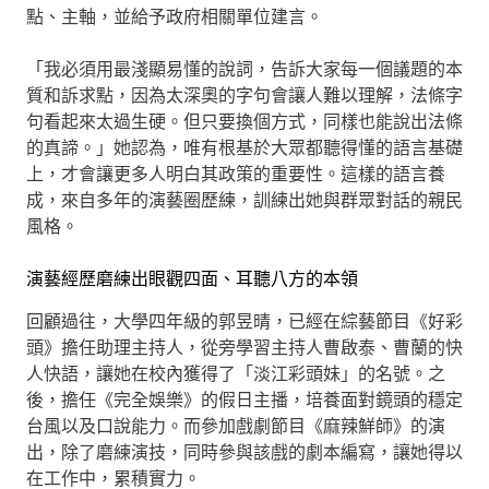
點、主軸，並給予政府相關單位建言。
「我必須用最淺顯易懂的說詞，告訴大家每一個議題的本
質和訴求點，因為太深奧的字句會讓人難以理解，法條字
句看起來太過生硬。但只要換個方式，同樣也能說出法條
的真諦。」她認為，唯有根基於大眾都聽得懂的語言基礎
上，才會讓更多人明白其政策的重要性。這樣的語言養
成，來自多年的演藝圈歷練，訓練出她與群眾對話的親民
風格。
演藝經歷磨練出眼觀四面、耳聽八方的本領
回顧過往，大學四年級的郭昱晴，已經在綜藝節目《好彩
頭》擔任助理主持人，從旁學習主持人曹啟泰、曹蘭的快
人快語，讓她在校內獲得了「淡江彩頭妹」的名號。之
後，擔任《完全娛樂》的假日主播，培養面對鏡頭的穩定
台風以及口說能力。而參加戲劇節目《麻辣鮮師》的演
出，除了磨練演技，同時參與該戲的劇本編寫，讓她得以
在工作中，累積實力。