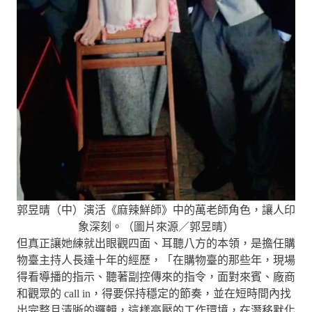
郭昱晴（中）演活《麻辣鮮師》中的萬老師角色，讓人印
象深刻。（圖片來源／郭昱晴）
但真正讓她練就出眼觀四面、耳聽八方的本領，是擔任購
物臺主持人長達十年的經歷，「在購物臺的那些年，現場
得看導播的指示、聽著副控傳來的指令，面對來賓、廠商
和觀眾的 call in，得要保持穩定的節奏，並在短時間內找
出完整且清晰的邏輯，這樣高壓的工作環境，在潛移默化