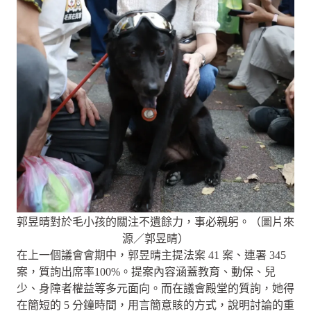
郭昱晴對於毛小孩的關注不遺餘力，事必親躬。（圖片來
源／郭昱晴）
在上一個議會會期中，郭昱晴主提法案 41 案、連署 345
案，質詢出席率100%。提案內容涵蓋教育、動保、兒
少、身障者權益等多元面向。而在議會殿堂的質詢，她得
在簡短的 5 分鐘時間，用言簡意賅的方式，說明討論的重