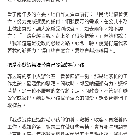
當了兩年多的立委，她自許是負重前行：「民代是懷著使
命，努力完成選民的託付，傾聽民眾的需求、在公共事務
上做出貢獻、讓大家感受到改變。」過去兩年，她不諱
言：「一路身經百戰、背上多了很多把箭。」但她也說：
「我知道這是從政的必經之路，心念一轉，便覺得這代表
著我的影響力。傷口總會癒合，我也會越挫越勇。」
把愛奉獻給無法替自己發聲的毛小孩
郭昱晴的家中與辦公室，養著四貓一狗，那是她繁忙的工
作之餘，最溫柔的慰藉。問政時，郭昱晴鏗鏘有力、邏輯
清楚，是一位不服輸的女悍將；走下問政臺，不管是在辦
公室或家裡，她對毛小孩賦予溫柔的關愛，想要替牠們爭
取權益。
「我從沒停止過對毛小孩的領養、救援、收容、再送養的
工作，我知道第一線志工在做哪些事情、會有哪些問題需
要克服。這些年來我大概救援超過五十隻毛小孩，我很愛