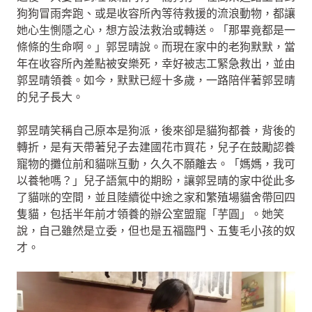
狗狗冒雨奔跑、或是收容所內等待救援的流浪動物，都讓
她心生惻隱之心，想方設法救治或轉送。「那畢竟都是一
條條的生命啊。」郭昱晴說。而現在家中的老狗默默，當
年在收容所內差點被安樂死，幸好被志工緊急救出，並由
郭昱晴領養。如今，默默已經十多歲，一路陪伴著郭昱晴
的兒子長大。
郭昱晴笑稱自己原本是狗派，後來卻是貓狗都養，背後的
轉折，是有天帶著兒子去建國花市買花，兒子在鼓勵認養
寵物的攤位前和貓咪互動，久久不願離去。「媽媽，我可
以養牠嗎？」兒子語氣中的期盼，讓郭昱晴的家中從此多
了貓咪的空間，並且陸續從中途之家和繁殖場貓舍帶回四
隻貓，包括半年前才領養的辦公室盟寵「芋圓」。她笑
說，自己雖然是立委，但也是五福臨門、五隻毛小孩的奴
才。