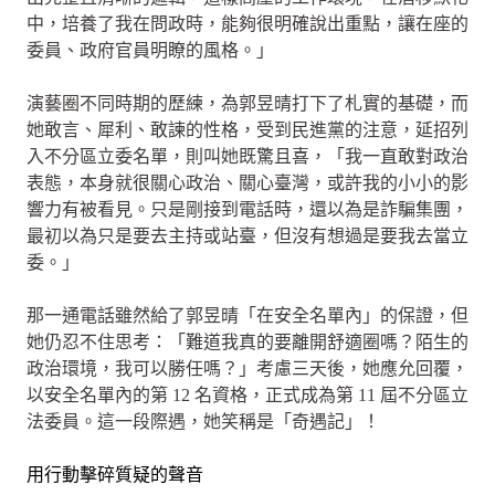
中，培養了我在問政時，能夠很明確說出重點，讓在座的
委員、政府官員明瞭的風格。」
演藝圈不同時期的歷練，為郭昱晴打下了札實的基礎，而
她敢言、犀利、敢諫的性格，受到民進黨的注意，延招列
入不分區立委名單，則叫她既驚且喜，「我一直敢對政治
表態，本身就很關心政治、關心臺灣，或許我的小小的影
響力有被看見。只是剛接到電話時，還以為是詐騙集團，
最初以為只是要去主持或站臺，但沒有想過是要我去當立
委。」
那一通電話雖然給了郭昱晴「在安全名單內」的保證，但
她仍忍不住思考：「難道我真的要離開舒適圈嗎？陌生的
政治環境，我可以勝任嗎？」考慮三天後，她應允回覆，
以安全名單內的第 12 名資格，正式成為第 11 屆不分區立
法委員。這一段際遇，她笑稱是「奇遇記」！
用行動擊碎質疑的聲音