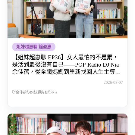
姐妹超惠聊 鐘盈惠
【姐妹超惠聊 EP36】女人最怕的不是累，
是活到最後沒有自己——POP Radio DJ Nia
余佳蓓，從全職媽媽到重新找回人生主導權
的那段路
2026-08-07
Nia
余佳蓓
姐妹超惠聊