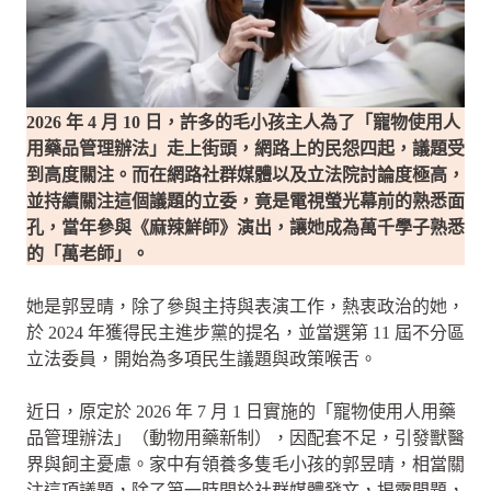
2026 年 4 月 10 日，許多的毛小孩主人為了「寵物使用人
用藥品管理辦法」走上街頭，網路上的民怨四起，議題受
到高度關注。而在網路社群媒體以及立法院討論度極高，
並持續關注這個議題的立委，竟是電視螢光幕前的熟悉面
孔，當年參與《麻辣鮮師》演出，讓她成為萬千學子熟悉
的「萬老師」。
她是郭昱晴，除了參與主持與表演工作，熱衷政治的她，
於 2024 年獲得民主進步黨的提名，並當選第 11 屆不分區
立法委員，開始為多項民生議題與政策喉舌。
近日，原定於 2026 年 7 月 1 日實施的「寵物使用人用藥
品管理辦法」（動物用藥新制），因配套不足，引發獸醫
界與飼主憂慮。家中有領養多隻毛小孩的郭昱晴，相當關
注這項議題，除了第一時間於社群媒體發文，揭露問題，