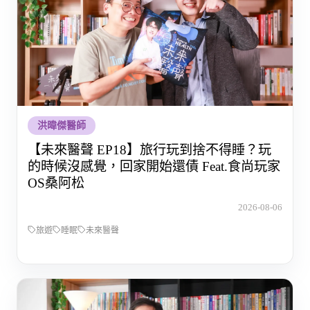
洪暐傑醫師
【未來醫聲 EP18】旅行玩到捨不得睡？玩
的時候沒感覺，回家開始還債 Feat.食尚玩家
OS桑阿松
2026-08-06
旅遊
睡眠
未來醫聲