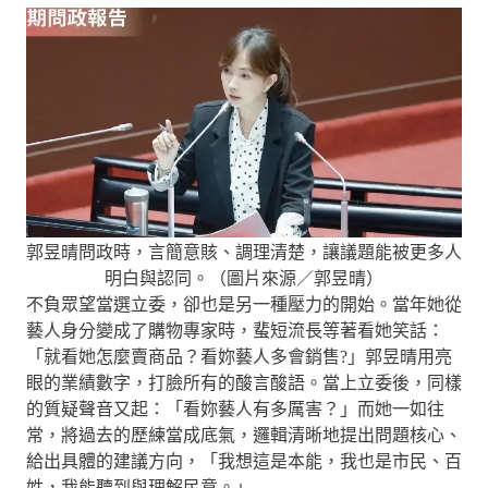
郭昱晴問政時，言簡意賅、調理清楚，讓議題能被更多人
明白與認同。（圖片來源／郭昱晴）
不負眾望當選立委，卻也是另一種壓力的開始。當年她從
藝人身分變成了購物專家時，蜚短流長等著看她笑話：
「就看她怎麼賣商品？看妳藝人多會銷售?」郭昱晴用亮
眼的業績數字，打臉所有的酸言酸語。當上立委後，同樣
的質疑聲音又起：「看妳藝人有多厲害？」而她一如往
常，將過去的歷練當成底氣，邏輯清晰地提出問題核心、
給出具體的建議方向，「我想這是本能，我也是市民、百
姓，我能聽到與理解民意。」