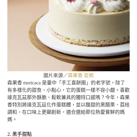
圖片來源／
森果香 官網
森果香 moricaca 是臺中「手工喜餅圈」的老字號，除了
有多樣化的甜食、小點心，它的蛋糕一樣不容小覷。喜歡
達克瓦茲那外酥脆、鬆軟兼具的獨特口感嗎？今年，森果
香特別將達克瓦茲化作蛋糕體，並以酸甜的黑醋栗、荔枝
調和，在口味上更顯創新，適合選給那位熱愛嘗鮮的媽
媽。
2. 黑手甜點