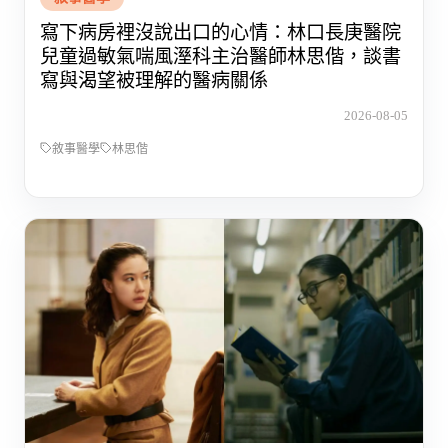
寫下病房裡沒說出口的心情：林口長庚醫院
兒童過敏氣喘風溼科主治醫師林思偕，談書
寫與渴望被理解的醫病關係
2026-08-05
敘事醫學
林思偕