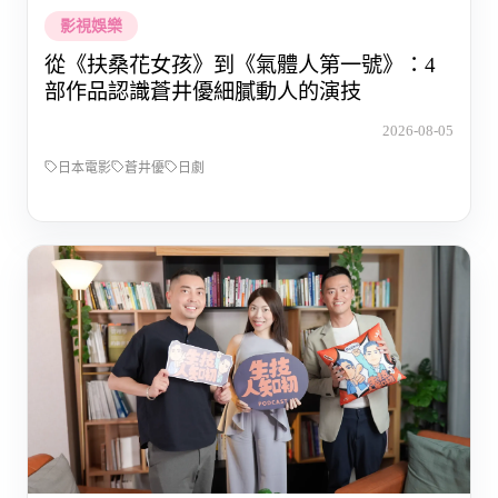
影視娛樂
從《扶桑花女孩》到《氣體人第一號》：4
部作品認識蒼井優細膩動人的演技
2026-08-05
日本電影
蒼井優
日劇