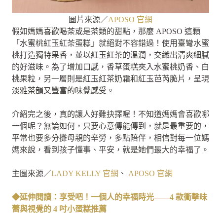
圖片來源／
APOSO 官網
假如媽媽喜歡喝茶或是茶類的甜點，那麼 APOSO 這顆
「水蜜桃紅玉紅茶蛋糕」就絕對不容錯過！使用臺彎水蜜
桃打造獨特果香，並以紅玉紅茶的溫潤，交織出清爽細膩
的好滋味。為了增加口感，香草蛋糕夾入水蜜桃奶香、白
桃果粒，另一層則是紅玉紅茶奶霜和紅玉芭芮脆片，呈現
淡雅茶韻又豐富的味覺感受。
介紹完之後，真的讓人好難抉擇喔！不知道媽媽會喜歡哪
一個呢？無論如何，只要心意傳能傳到，就是最重要的，
平常也要多分攤母親的辛勞，多點陪伴，相信對每一位媽
媽來說，看到孩子懂事、平安，就是她們最大的幸福了。
主圖來源／
LADY KELLY 官網
、
APOSO 官網
◆延伸閱讀：享受吧！一個人的幸福時光——4 款衝擊味
蕾與視覺的 4 吋小蛋糕推薦