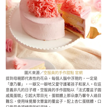
圖片來源／
空服員的手作甜點 官網
提到母親節代表性的花朵，每個人腦中浮現的，一定是
「康乃馨」，一瓣又一瓣地又愛守護著孩子和家人。在這
意義非凡的日子裡，空服員的手作甜點以「法式覆盆子圓
戚風蛋糕」引起大眾目光，蛋糕體上那朵康乃馨令人過目
難忘，使用味覺層次豐富的覆盆子，配上杏仁蛋糕體，口