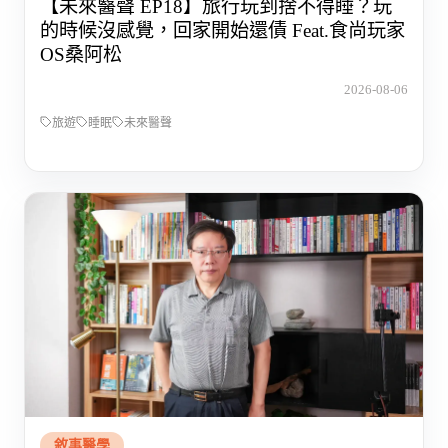
【未來醫聲 EP18】旅行玩到捨不得睡？玩
的時候沒感覺，回家開始還債 Feat.食尚玩家
OS桑阿松
2026-08-06
旅遊
睡眠
未來醫聲
敘事醫學