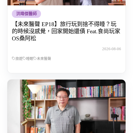
洪暐傑醫師
【未來醫聲 EP18】旅行玩到捨不得睡？玩
的時候沒感覺，回家開始還債 Feat.食尚玩家
OS桑阿松
2026-08-06
旅遊
睡眠
未來醫聲