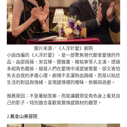
圖片來源／《人浮於愛》劇照
小說改編的《人浮於愛》，是一部聚焦現代都會愛情的作
品，由邵雨薇、宋芸樺、簡嫚書、楊祐寧等人主演，透過
多組角色關係，描寫人們在愛情中渴望被需要、卻又害怕
失去自我的矛盾心理。劇情不走灑狗血路線，而是以貼近
生活的對話與情緒，呈現感情裡的曖昧、依賴與逃避。
推薦原因：不急著給答案，而是讓觀眾從角色身上看見自
己的影子，特別適合喜歡寫實情感題材的觀眾。
2.舊金山美容院