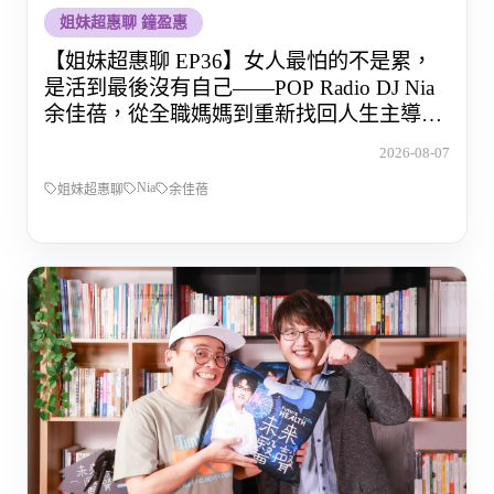
姐妹超惠聊 鐘盈惠
【姐妹超惠聊 EP36】女人最怕的不是累，
是活到最後沒有自己——POP Radio DJ Nia
余佳蓓，從全職媽媽到重新找回人生主導權
的那段路
2026-08-07
Nia
姐妹超惠聊
余佳蓓