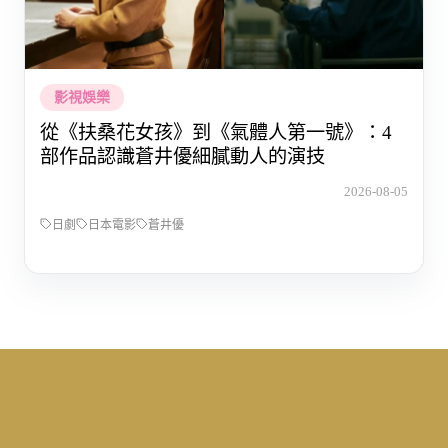
影視娛樂
從《扶桑花女孩》到《氣體人第一號》：4
部作品認識蒼井優細膩動人的演技
2026-08-05
日劇
日本電影
蒼井優