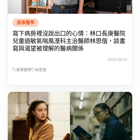
敘事醫學
寫下病房裡沒說出口的心情：林口長庚醫院
兒童過敏氣喘風溼科主治醫師林思偕，談書
寫與渴望被理解的醫病關係
2026-08-05
敘事醫學
林思偕