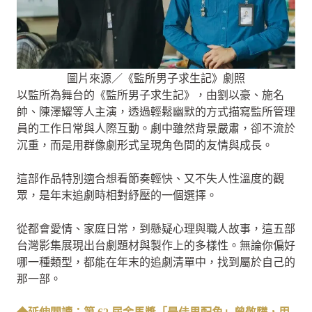
圖片來源／《監所男子求生記》劇照
以監所為舞台的《監所男子求生記》，由劉以豪、施名
帥、陳澤耀等人主演，透過輕鬆幽默的方式描寫監所管理
員的工作日常與人際互動。劇中雖然背景嚴肅，卻不流於
沉重，而是用群像劇形式呈現角色間的友情與成長。
這部作品特別適合想看節奏輕快、又不失人性溫度的觀
眾，是年末追劇時相對紓壓的一個選擇。
從都會愛情、家庭日常，到懸疑心理與職人故事，這五部
台灣影集展現出台劇題材與製作上的多樣性。無論你偏好
哪一種類型，都能在年末的追劇清單中，找到屬於自己的
那一部。