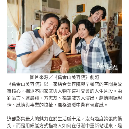
圖片來源／《舊金山美容院》劇照
《舊金山美容院》以一家結合美容院與早餐店的空間為故
事核心，描述不同家庭與人物在這裡交會的人生片段。由
劉品言、連晨翔、方志友、楊銘威等人演出，劇情圍繞親
情、感情與事業的拉扯，風格溫暖中帶有現實感。
這部影集最大的魅力在於生活感十足，沒有過度誇張的衝
突，而是用細膩方式描寫人如何在低潮中重新站起來，是