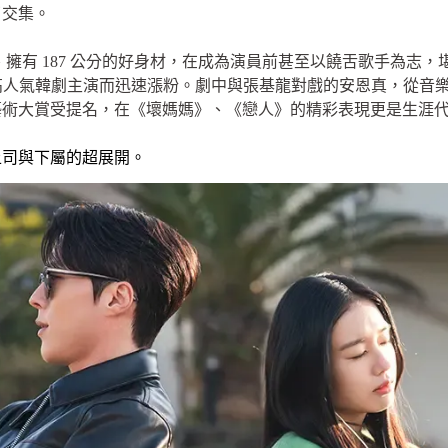
了交集。
身、擁有 187 公分的好身材，在成為演員前甚至以饒舌歌手為志
高人氣韓劇主演而迅速漲粉。劇中與張基龍對戲的安恩真，從音
藝術大賞受提名，在《壞媽媽》、《戀人》的精彩表現更是生涯
上司與下屬的超展開。