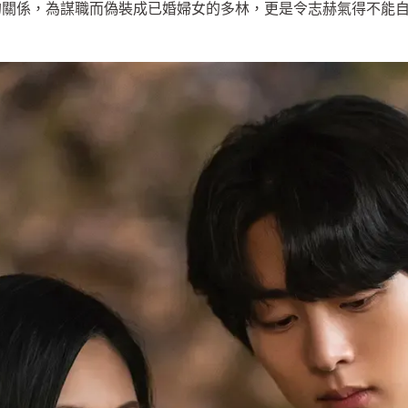
的關係，為謀職而偽裝成已婚婦女的多林，更是令志赫氣得不能