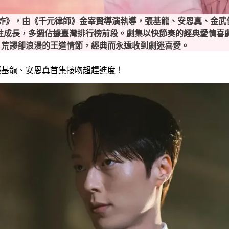
一吻爆炸》，由《千元律師》金宰賢導演執導，張基龍、安恩真、金
也是爆炸性成長，多週佔據臺灣排行榜前段。劇集以快節奏的經典愛情
，荒謬卻浪漫的王道情節，經典而永遠收到劇迷喜愛。
張基龍、安恩真首集接吻超趕進度！