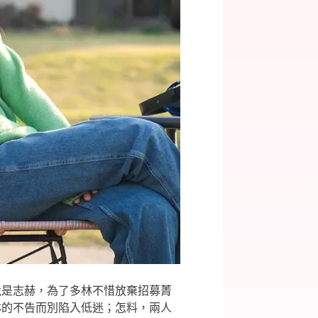
竟是志赫，為了多林不惜放棄招募菁
林的不告而別陷入低迷；怎料，兩人