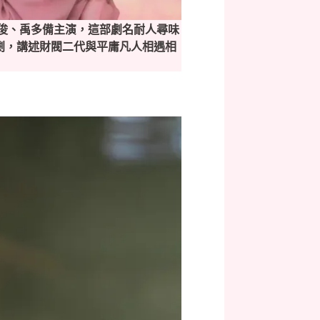
武俊、禹多備主演，這部劇名耐人尋味
喜劇，講述財閥二代與平庸凡人相遇相