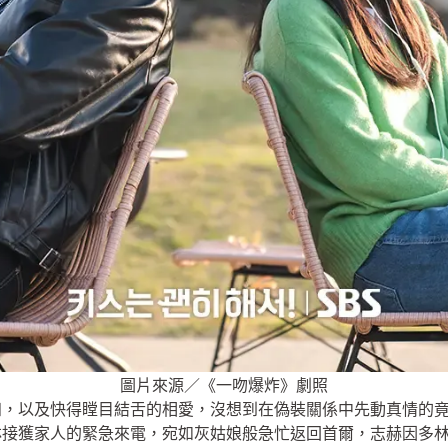
圖片來源／《一吻爆炸》劇照
知，以及快得瞠目結舌的相愛，沒想到在偽裝關係中先動真情的
林接獲家人的緊急來電，宛如灰姑娘般急忙返回首爾，志赫因多