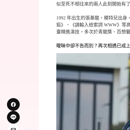
似至死不相往來的兩人此刻開始有
1992 年出生的張基龍，模特兒出
狐》、《請輸入檢索詞 WWW》等
臺精進演技，多次於青龍獎、百想
曖昧中卻不告而別？再次相遇已成