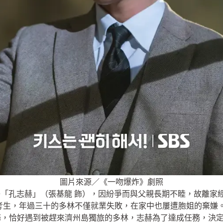
圖片來源／《一吻爆炸》劇照
e 社長之子「孔志赫」（張基龍 飾），因紛爭而與父親長期不睦，故
考生，年過三十的多林不僅就業失敗，在家中也屢遭胞姐的棄嫌
務，恰好遇到被趕來濟州島獨旅的多林，志赫為了達成任務，決