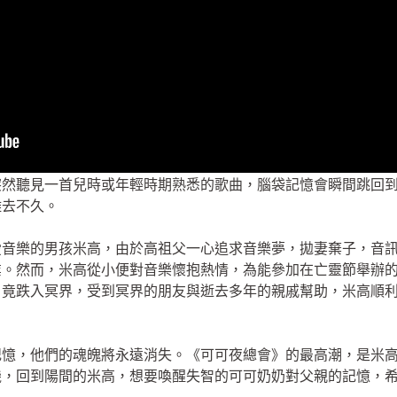
突然聽見一首兒時或年輕時期熟悉的歌曲，腦袋記憶會瞬間跳回
離去不久。
愛音樂的男孩米高，由於高祖父一心追求音樂夢，拋妻棄子，音
業。然而，米高從小便對音樂懷抱熱情，為能參加在亡靈節舉辦
，竟跌入冥界，受到冥界的朋友與逝去多年的親戚幫助，米高順
記憶，他們的魂魄將永遠消失。《可可夜總會》的最高潮，是米
機，回到陽間的米高，想要喚醒失智的可可奶奶對父親的記憶，