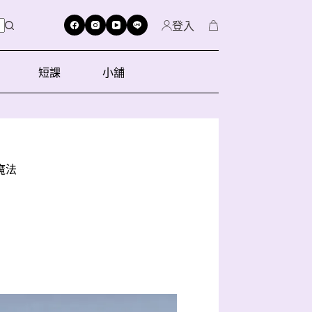
登入
短課
小舖
魔法