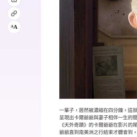
A
A
一輩子，居然被濃縮在四分鐘，這
呈現出卡爾爺爺與妻子相伴一生的
《天外奇蹟》的卡爾爺爺在影片的
爺爺直到南美洲之行結束才體會到