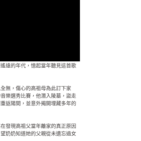
到遙遠的年代，憶起當年聽見這首歌
訊全無，傷心的高祖母為此訂下家
的音樂選秀比賽，他潛入陵墓，盜走
利重返陽間，並意外揭開埋藏多年的
高在發現高祖父當年離家的真正原因
希望奶奶知道她的父親從未遺忘過女