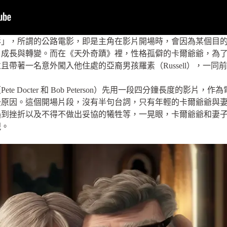
影」，所謂的公路電影，即是主角在影片開場時，會因為某個目
了成長與轉變。而在《天外奇蹟》裡，性格孤僻的卡爾爺爺，為
帶著一名意外闖入他住處的亞裔男孩羅素（Russell），一同
e Docter 和 Bob Peterson）先用一段四分鐘長度的影
後原因。這個開場片段，沒有半句台詞，只有年輕的卡爾爺爺與
遇到挫折以及不得不做出妥協的犧牲等，一晃眼，卡爾爺爺和妻
現。