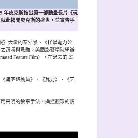
1995 年皮克斯推出第一部動畫長片《玩
，就此揭開皮克斯的盛世，並宣告手
危機》大量的室外景、《怪獸電力公
為之讚嘆與驚豔。美國影藝學院舉辦
ted Feature Film），在過去的 23
、《海底總動員》、《瓦力》、《天
何用高明的敘事手法，操控觀眾的情