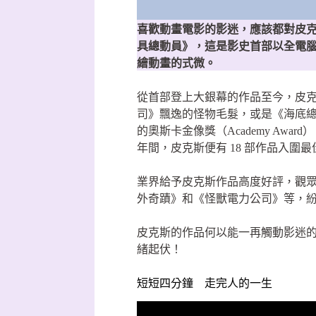
喜歡動畫電影的影迷，應該都對皮克斯動畫
具總動員》，這是影史首部以全電
繪動畫的式微。
從首部登上大銀幕的作品至今，皮克
司》飄逸的怪物毛髮，或是《海底
的奧斯卡金像獎（Academy Award），於 
年間，皮克斯便有 18 部作品入
業界給予皮克斯作品高度好評，觀
外奇蹟》和《怪獸電力公司》等，
皮克斯的作品何以能一再觸動影迷
緒起伏！
短短四分鐘 走完人的一生