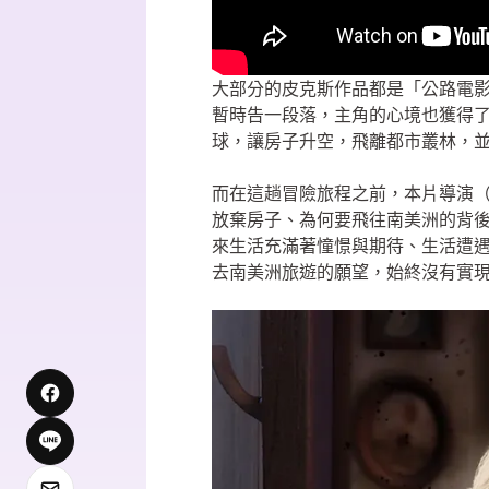
大部分的皮克斯作品都是「公路電
暫時告一段落，主角的心境也獲得
球，讓房子升空，飛離都市叢林，並且
而在這趟冒險旅程之前，本片導演（Pet
放棄房子、為何要飛往南美洲的背
來生活充滿著憧憬與期待、生活遭
去南美洲旅遊的願望，始終沒有實