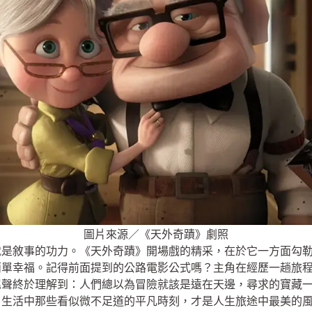
圖片來源／《天外奇蹟》劇照
就是敘事的功力。《天外奇蹟》開場戲的精采，在於它一方面勾
簡單幸福。記得前面提到的公路電影公式嗎？主角在經歷一趟旅
尾聲終於理解到：人們總以為冒險就該是遠在天邊，尋求的寶藏
，生活中那些看似微不足道的平凡時刻，才是人生旅途中最美的