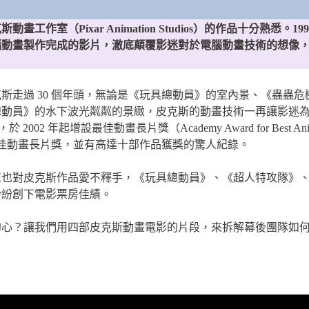
工作室（Pixar Animation Studios）的作品十分熟悉。
腦動畫製作完成的影片，澈底顛覆影迷對於電腦動畫技術的想像
斯走過 30 個年頭，無論是《玩具總動員》的室內景、《蟲蟲
總動員》的水下波光粼粼的景緻，皮克斯的動畫技術一再讓影迷
2002 年起增設最佳動畫長片獎（Academy Award for Best Anima
圍最佳動畫長片獎，並有高達十部作品獲獎的驚人紀錄。
眾也對皮克斯作品愛不釋手，《玩具總動員》、《超人特攻隊》
紛紛創下電影票房佳績。
的心？讓我們用四部皮克斯動畫電影的片段，來拆解幕後團隊如