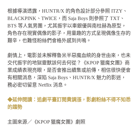
根據導演透露，HUNTR/X 的角色設計部分參照 ITZY、
BLACKPINK、TWICE，而 Saja Boys 則參照了 TXT、
BTS 等人氣男團，尤其振宇以車銀優與南柱赫為原型，
角色存在現實偶像的影子，用童趣的方式呈現偶像生存的
艱辛，也難怪粉絲們會格外感到共鳴。
劇情上，電影並未解釋魯米半惡魔血統的身世由來，也未
交代振宇的地獄靈獸該何去何從？《KPOP 獵魔女團》商
業成績表現亮眼，是否會推出續集或前傳，相信很快便會
有相關消息，深陷 Saja Boys、HUNTR/X 魅力的影迷，
務必密切留意 Netflix 消息。
◆延伸閱讀：追劇平臺訂閱費調漲，影劇粉絲不得不知悉
的趨勢
主圖來源／《KPOP 獵魔女團》劇照