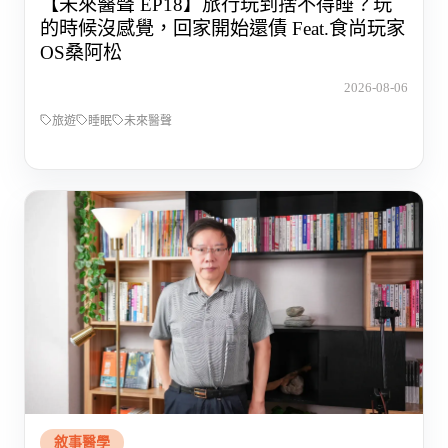
【未來醫聲 EP18】旅行玩到捨不得睡？玩
的時候沒感覺，回家開始還債 Feat.食尚玩家
OS桑阿松
2026-08-06
旅遊
睡眠
未來醫聲
敘事醫學