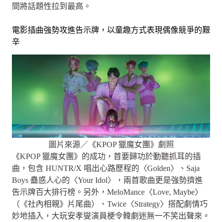
間將話題性拉到最高。
電影插曲強勢攻進告示牌，以童趣方式表現偶像競爭的艱
辛
圖片來源／《KPOP 獵魔女團》劇照
《KPOP 獵魔女團》的成功，首要歸功於動聽抓耳的插
曲，包含 HUNTR/X 唱出心路歷程的〈Golden〉、Saja
Boys 蠱惑人心的〈Your Idol〉，兩首歌曲更是強勢擠進
告示牌百大排行榜。另外，MeloMance〈Love, Maybe〉
（《社內相親》片尾曲）、Twice〈Strategy〉搭配劇情巧
妙地插入，大玩安孝燮演員梗令韓劇迷無一不笑出聲來。