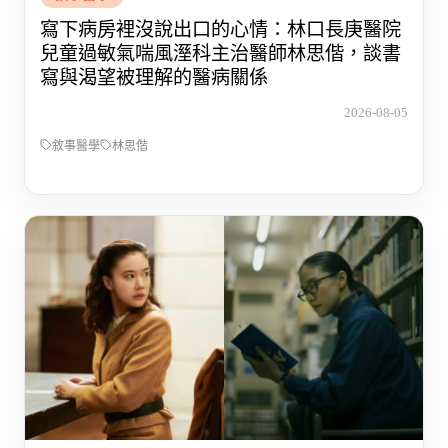
寫下病房裡沒說出口的心情：林口長庚醫院
兒童過敏氣喘風溼科主治醫師林思偕，談書
寫與渴望被理解的醫病關係
2026-08-05
敘事醫學
林思偕