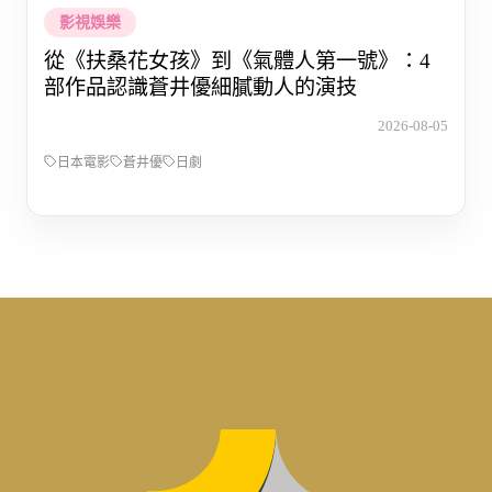
影視娛樂
從《扶桑花女孩》到《氣體人第一號》：4
部作品認識蒼井優細膩動人的演技
2026-08-05
日本電影
蒼井優
日劇