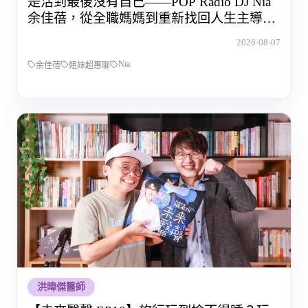
是活到最後沒有自己——POP Radio DJ Nia
余佳蓓，從全職媽媽到重新找回人生主導權
的那段路
2026-08-07
Nia
余佳蓓
姐妹超惠聊
洪暐傑醫師