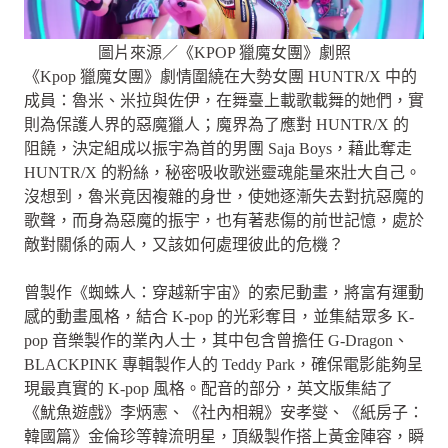
圖片來源／《KPOP 獵魔女團》劇照
《Kpop 獵魔女團》劇情圍繞在大勢女團 HUNTR/X 中的
成員：魯米、米拉與佐伊，在舞臺上載歌載舞的她們，實
則為保護人界的惡魔獵人；魔界為了應對 HUNTR/X 的
阻饒，決定組成以振宇為首的男團 Saja Boys，藉此奪走
HUNTR/X 的粉絲，秘密吸收歌迷靈魂能量來壯大自己。
沒想到，魯米竟因複雜的身世，使她逐漸失去對抗惡魔的
歌聲，而身為惡魔的振宇，也有著悲傷的前世記憶，處於
敵對關係的兩人，又該如何處理彼此的危機？
曾製作《蜘蛛人：穿越新宇宙》的索尼動畫，將富有運動
感的動畫風格，結合 K-pop 的光彩奪目，並集結眾多 K-
pop 音樂製作的業內人士，其中包含曾擔任 G-Dragon、
BLACKPINK 專輯製作人的 Teddy Park，確保電影能夠呈
現最真實的 K-pop 風格。配音的部分，英文版集結了
《魷魚遊戲》李炳憲、《社內相親》安孝燮、《紙房子：
韓國篇》金倫珍等韓流明星，頂級製作搭上黃金陣容，瞬