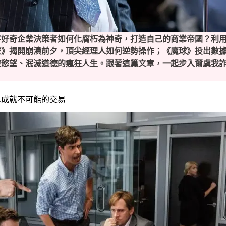
將好奇企業決策者如何化腐朽為神奇，打造自己的商業帝國？利
空》揭開崩潰前夕，頂尖經理人如何逆勢操作；《魔球》投出數
控慾望、泯滅道德的瘋狂人生。
跟著這篇文章，一起步入爾虞我
暴成就不可能的交易