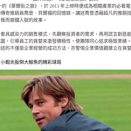
的《華爾街之狼》，於 2013 年上映時便成為相關產業的必看
國傳奇推銷員喬登．貝爾福的回憶錄，講述喬登憑藉超凡的推銷
背叛而鋃鐺入獄的故事。
一套具感染力的銷售模式，先觀察投資者的需求，再用謊言創造
氛圍，引導員工的貪婪來激發積極性，使團隊同心追求極致業績
講述的不僅是企業經營的成功方法，亦警惕企業價值觀建立在貪
，小蝦米扳倒大鯨魚的精彩球局