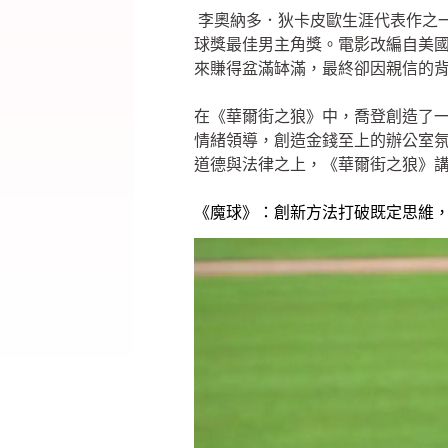
李奧納多．狄卡皮歐生涯代表作之一
球獎最佳男主角獎。電影改編自美
來賺得盆滿缽滿，最終卻因親信的
在《華爾街之狼》中，喬登創造了
情緒領導，創造金錢至上的辦公室
道德與法律之上，《華爾街之狼》
《魔球》：創新方法打破既定思維