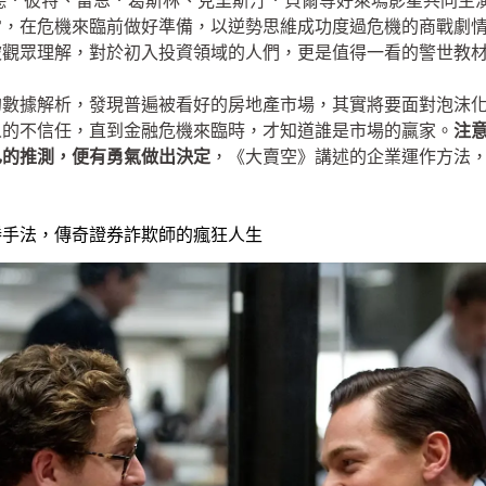
萊德．彼特、雷恩．葛斯林、克里斯汀．貝爾等好萊塢影星共同主演，
常，在危機來臨前做好準備，以逆勢思維成功度過危機的商戰劇
被觀眾理解，對於初入投資領域的人們，更是值得一看的警世教
的數據解析，發現普遍被看好的房地產市場，其實將要面對泡沫
人的不信任，直到金融危機來臨時，才知道誰是市場的贏家。
注
己的推測，便有勇氣做出決定
，《大賣空》講述的企業運作方法
勝手法，傳奇證券詐欺師的瘋狂人生