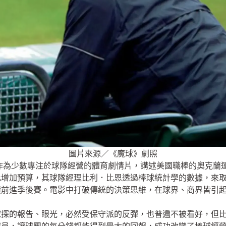
圖片來源／《魔球》劇照
為少數專注於球隊經營的體育劇情片，講述美國職棒的奧克蘭運動家
此增加預算，其球隊經理比利．比恩透過棒球統計學的數據，來
績前進季後賽。電影中打破傳統的決策思維，在球界、商界皆引
球探的報告、眼光，必然受保守派的反彈，也普遍不被看好，但