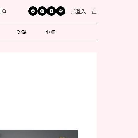
登入
短課
小舖