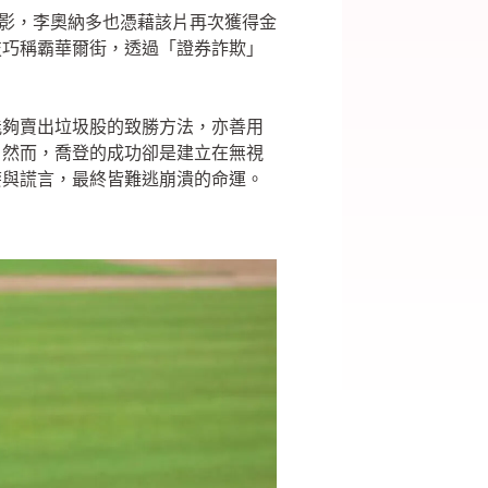
電影，李奧納多也憑藉該片再次獲得金
技巧稱霸華爾街，透過「證券詐欺」
能夠賣出垃圾股的致勝方法，亦善用
。然而，喬登的成功卻是建立在無視
婪與謊言，最終皆難逃崩潰的命運。