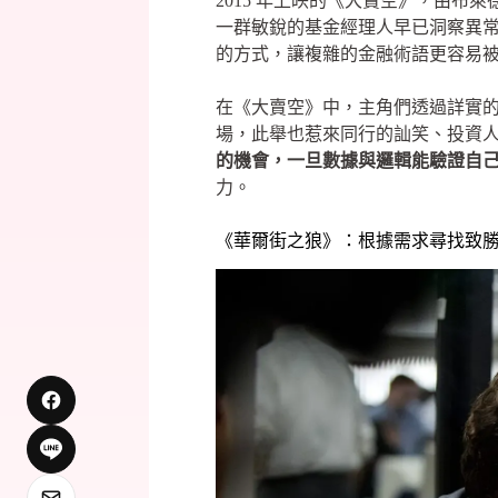
2015 年上映的《大賣空》，由布
一群敏銳的基金經理人早已洞察異
的方式，讓複雜的金融術語更容易
在《大賣空》中，主角們透過詳實
場，此舉也惹來同行的訕笑、投資
的機會，一旦數據與邏輯能驗證自
力。
《華爾街之狼》：根據需求尋找致