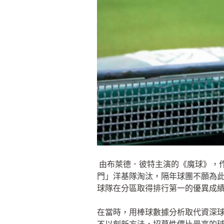
由布萊德．彼特主演的《魔球》，作
門」洋基隊淘汰，隔年球團不願為
球隊在分區取得排行第一的優異成
在當時，用棒球數據分析取代資深