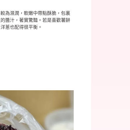
來較為濕潤，軟嫩中帶點酥脆，包裏
爽的醬汁，著實驚豔。若是喜歡薯餅
、洋蔥也配得很平衡。