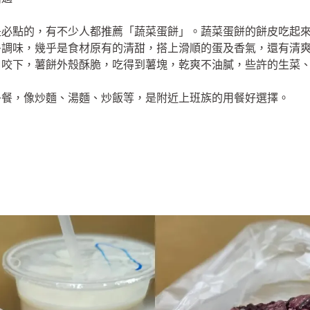
是必點的，有不少人都推薦「蔬菜蛋餅」。蔬菜蛋餅的餅皮吃起
多調味，幾乎是食材原有的清甜，搭上滑順的蛋及香氣，還有清
口咬下，薯餅外殼酥脆，吃得到薯塊，乾爽不油膩，些許的生菜
午餐，像炒麵、湯麵、炒飯等，是附近上班族的用餐好選擇。