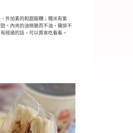
味，外加素的和甜飯糰；糯米有紫
嚼勁，內夾的油條脆而不油，豬排不
，有經過的話，可以買來吃看看。