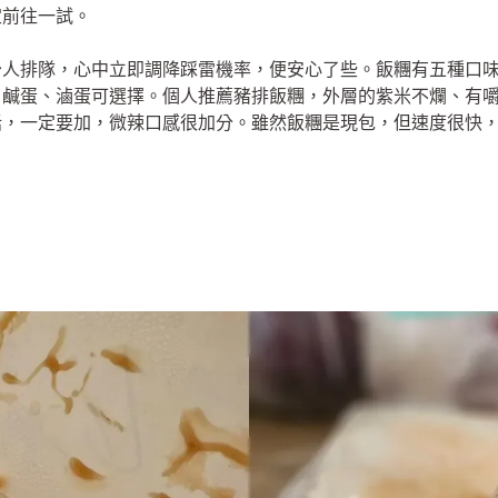
定前往一試。
少人排隊，心中立即調降踩雷機率，便安心了些。飯糰有五種口
、鹹蛋、滷蛋可選擇。個人推薦豬排飯糰，外層的紫米不爛、有
話，一定要加，微辣口感很加分。雖然飯糰是現包，但速度很快