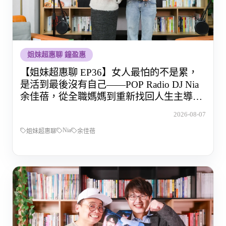
姐妹超惠聊 鐘盈惠
【姐妹超惠聊 EP36】女人最怕的不是累，
是活到最後沒有自己——POP Radio DJ Nia
余佳蓓，從全職媽媽到重新找回人生主導權
的那段路
2026-08-07
Nia
姐妹超惠聊
余佳蓓