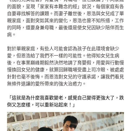
的面貌，呈現「家家有本難念的經」狀況，每個家庭有各
自要尋找解答的課題。而妻子離世後，恩浩與女兒成了單
親家庭，面對突如其來的變化，恩浩也曾不知所措，工作
的同時，還要身兼母職，最後還是使女兒因缺少陪伴而生
病。
對於單親家庭，有些人可能會認為孩子在此環境會缺少
愛，但恩浩給了我們不一樣的可能性。他得知女兒生病
後，在事業巔峰期毅然決然地請了育嬰假，用愛與行動慢
慢換回女兒的健康，就算回歸職場受盡上司冷眼、被處處
針對也毫不後悔。而恩浩對女兒的守護承諾，讓我們看見
無條件退讓的愛所帶來的強大治癒力。
「這就是為什麼我喜歡變老，感覺自己變得更強大了，跌
倒又怎麼樣，可以重新站起來！」