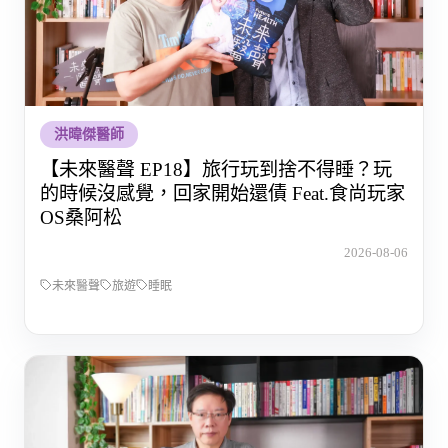
洪暐傑醫師
【未來醫聲 EP18】旅行玩到捨不得睡？玩
的時候沒感覺，回家開始還債 Feat.食尚玩家
OS桑阿松
2026-08-06
未來醫聲
旅遊
睡眠