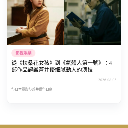
影視娛樂
從《扶桑花女孩》到《氣體人第一號》：4
部作品認識蒼井優細膩動人的演技
2026-08-05
日本電影
蒼井優
日劇