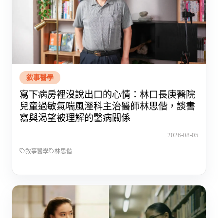
敘事醫學
寫下病房裡沒說出口的心情：林口長庚醫院
兒童過敏氣喘風溼科主治醫師林思偕，談書
寫與渴望被理解的醫病關係
2026-08-05
敘事醫學
林思偕