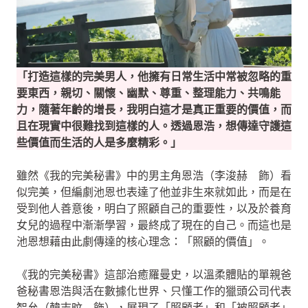
「打造這樣的完美男人，他擁有日常生活中常被忽略的重
要東西，親切、關懷、幽默、尊重、整理能力、共鳴能
力，隨著年齡的增長，我明白這才是真正重要的價值，而
且在現實中很難找到這樣的人。透過恩浩，想傳達守護這
些價值而生活的人是多麼精彩。」
雖然《我的完美秘書》中的男主角恩浩（李浚赫 飾）看
似完美，但編劇池恩也表達了他並非生來就如此，而是在
受到他人善意後，明白了照顧自己的重要性，以及於養育
女兒的過程中漸漸學習，最終成了現在的自己。而這也是
池恩想藉由此劇傳達的核心理念：「照顧的價值」。
《我的完美秘書》這部治癒羅曼史，以溫柔體貼的單親爸
爸秘書恩浩與活在數據化世界、只懂工作的獵頭公司代表
智允（韓志旼 飾），展現了「照顧者」和「被照顧者」