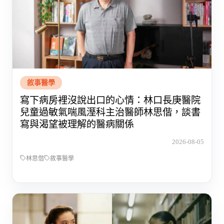
敘事醫學
寫下病房裡沒說出口的心情：林口長庚醫院
兒童過敏氣喘風溼科主治醫師林思偕，談書
寫與渴望被理解的醫病關係
2026-08-05
林思偕
敘事醫學