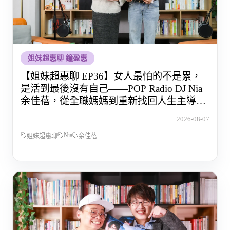
姐妹超惠聊 鐘盈惠
【姐妹超惠聊 EP36】女人最怕的不是累，
是活到最後沒有自己——POP Radio DJ Nia
余佳蓓，從全職媽媽到重新找回人生主導權
的那段路
2026-08-07
Nia
姐妹超惠聊
余佳蓓