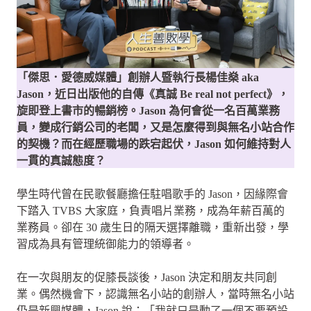
「傑思．愛德威媒體」創辦人暨執行長楊佳燊 aka
Jason，近日出版他的自傳《真誠 Be real not perfect》，
旋即登上書市的暢銷榜。Jason 為何會從一名百萬業務
員，變成行銷公司的老闆，又是怎麼得到與無名小站合作
的契機？而在經歷職場的跌宕起伏，Jason 如何維持對人
一貫的真誠態度？
學生時代曾在民歌餐廳擔任駐唱歌手的 Jason，因緣際會
下踏入 TVBS 大家庭，負責唱片業務，成為年薪百萬的
業務員。卻在 30 歲生日的隔天選擇離職，重新出發，學
習成為具有管理統御能力的領導者。
在一次與朋友的促膝長談後，Jason 決定和朋友共同創
業。偶然機會下，認識無名小站的創辦人，當時無名小站
仍是新興媒體，Jason 說：「我就只是動了一個不要預設