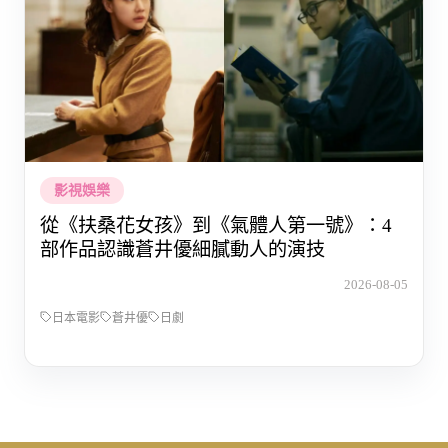
影視娛樂
從《扶桑花女孩》到《氣體人第一號》：4
部作品認識蒼井優細膩動人的演技
2026-08-05
日本電影
蒼井優
日劇