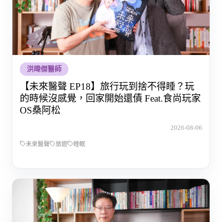
洪暐傑醫師
【未來醫聲 EP18】旅行玩到捨不得睡？玩
的時候沒感覺，回家開始還債 Feat.食尚玩家
OS桑阿松
2026-08-06
未來醫聲
旅遊
睡眠