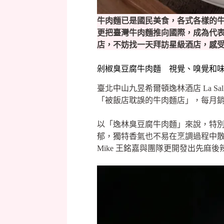
牛肉麵已是國民美食，各式各樣的
更把臺灣牛肉麵推向國際，成為代
店，不妨找一天拜訪星級酒店，感
剁椒臭豆腐牛肉麵 視覺、嗅覺和
臺北中山九昱希爾頓逸林酒店 La 
「被飯店耽誤的牛肉麵店」，每月
以「逸林臭豆腐牛肉麵」來說，特
郁，獨特香氣也不易在烹調過程中
Mike 王銘嘉與團隊更開發出先