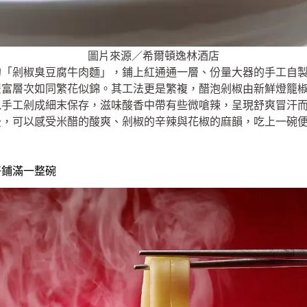
圖片來源／希爾頓逸林酒店
的「剁椒臭豆腐牛肉麵」，鋪上紅通通一層、份量大器的手工自
豐富層次如同繁花似錦。其工法更是繁複，醋泡剁椒由新鮮燈籠
以手工剁成細末保存，滋味酸香中帶有些微嗆辣，呈現舒爽冒汗
後，可以感受米醋的酸爽、剁椒的辛辣與花椒的麻韻，吃上一碗
好鋪滿一整碗