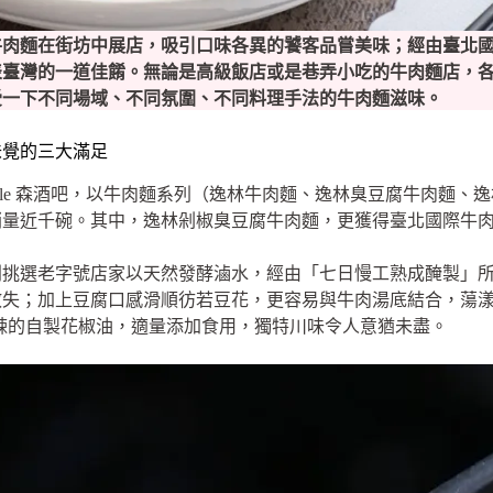
牛肉麵在街坊中展店，吸引口味各異的饕客品嘗美味；經由臺北
表臺灣的一道佳餚。無論是高級飯店或是巷弄小吃的牛肉麵店，
受一下不同場域、不同氛圍、不同料理手法的牛肉麵滋味。
味覺的三大滿足
Salle 森酒吧，以牛肉麵系列（逸林牛肉麵、逸林臭豆腐牛肉麵
銷量近千碗。其中，逸林剁椒臭豆腐牛肉麵，更獲得臺北國際牛
別挑選老字號店家以天然發酵滷水，經由「七日慢工熟成醃製」
散失；加上豆腐口感滑順彷若豆花，更容易與牛肉湯底結合，蕩
麻後辣的自製花椒油，適量添加食用，獨特川味令人意猶未盡。