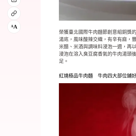
A
A
榮獲臺北國際牛肉麵節創意組銅獎
湯底，風味酸辣交織，有辛有麻，
米醋、米酒與調味料浸泡一週，再
浸泡在溶入臭豆腐香氣的牛肉湯頭
足。
紅燒極品牛肉麵 牛肉四大部位鋪