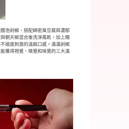
製醋泡剁椒，搭配綿密臭豆腐與濃郁
椒與朝天椒混合後洗淨風乾，加上糯
而不過度刺激的溫麻口感。滿滿剁椒
便能獲得視覺、嗅覺和味覺的三大滿