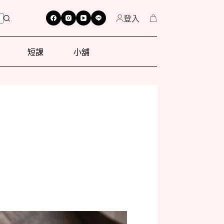
登入
短課
小舖