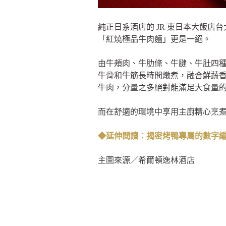
純正日系酒店的 JR 東日本大飯
「紅燒極品牛肉麵」更是一絕。
由牛頰肉、牛肋條、牛腱、牛肚四
牛骨和牛筋長時間燉煮，融合鮮蔬香
牛肉，分量之多絕對能滿足大食量
而在舒適的環境中享用主廚精心烹
◆延伸閱讀：揭密烤鴨專屬的數字
主圖來源／希爾頓逸林酒店