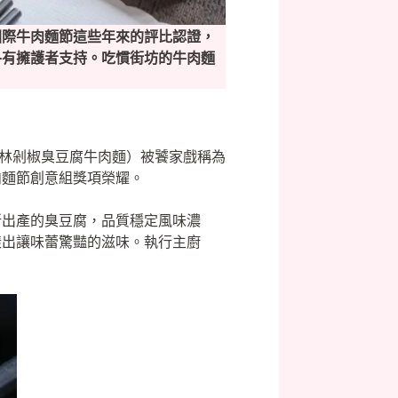
國際牛肉麵節這些年來的評比認證，
各有擁護者支持。吃慣街坊的牛肉麵
、逸林剁椒臭豆腐牛肉麵）被饕家戲稱為
肉麵節創意組獎項榮耀。
所出產的臭豆腐，品質穩定風味濃
漾出讓味蕾驚豔的滋味。執行主廚