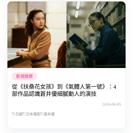
影視娛樂
從《扶桑花女孩》到《氣體人第一號》：4
部作品認識蒼井優細膩動人的演技
2026-08-05
日劇
日本電影
蒼井優