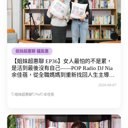
姐妹超惠聊 鐘盈惠
【姐妹超惠聊 EP36】女人最怕的不是累，
是活到最後沒有自己——POP Radio DJ Nia
余佳蓓，從全職媽媽到重新找回人生主導權
的那段路
2026-08-07
Nia
姐妹超惠聊
余佳蓓