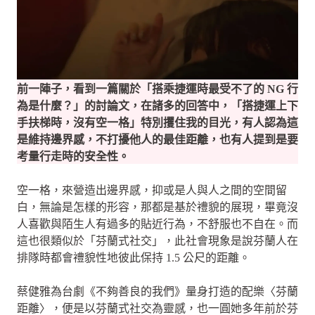
前一陣子，看到一篇關於「搭乘捷運時最受不了的 NG 行
為是什麼？」的討論文，在諸多的回答中，「搭捷運上下
手扶梯時，沒有空一格」特別攫住我的目光，有人認為這
是維持邊界感，不打擾他人的最佳距離，也有人提到是要
考量行走時的安全性。
空一格，來營造出邊界感，抑或是人與人之間的空間留
白，無論是怎樣的形容，那都是基於禮貌的展現，畢竟沒
人喜歡與陌生人有過多的貼近行為，不舒服也不自在。而
這也很類似於「芬蘭式社交」，此社會現象是說芬蘭人在
排隊時都會禮貌性地彼此保持 1.5 公尺的距離。
蔡健雅為台劇《不夠善良的我們》量身打造的配樂〈芬蘭
距離〉，便是以芬蘭式社交為靈感，也一圓她多年前於芬