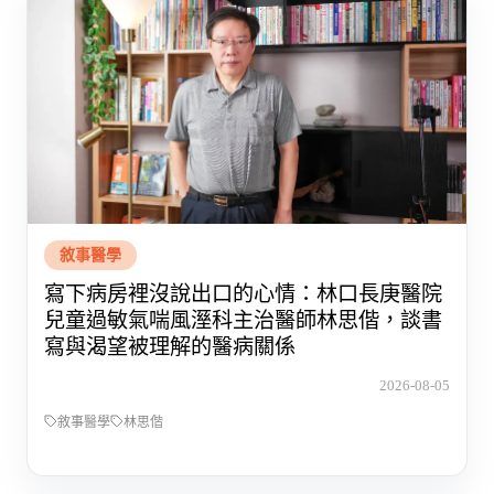
敘事醫學
寫下病房裡沒說出口的心情：林口長庚醫院
兒童過敏氣喘風溼科主治醫師林思偕，談書
寫與渴望被理解的醫病關係
2026-08-05
敘事醫學
林思偕