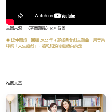
主圖來源：〈芬蘭距離〉MV 截圖
◆ 延伸閱讀：
回顧 2022 年 4 部經典台劇主題曲：用音樂
呼應「人生如戲」，擦乾眼淚後繼續向前走
推薦文章