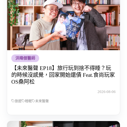
洪暐傑醫師
【未來醫聲 EP18】旅行玩到捨不得睡？玩
的時候沒感覺，回家開始還債 Feat.食尚玩家
OS桑阿松
2026-08-06
旅遊
睡眠
未來醫聲