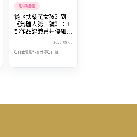
影視娛樂
從《扶桑花女孩》到
《氣體人第一號》：4
部作品認識蒼井優細膩
動人的演技
2026-08-05
日本電影
蒼井優
日劇