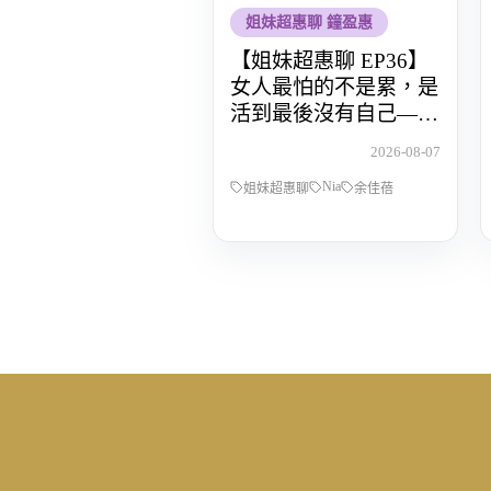
姐妹超惠聊 鐘盈惠
【姐妹超惠聊 EP36】
女人最怕的不是累，是
活到最後沒有自己——
POP Radio DJ Nia 余佳
2026-08-07
蓓，從全職媽媽到重新
Nia
找回人生主導權的那段
姐妹超惠聊
余佳蓓
路