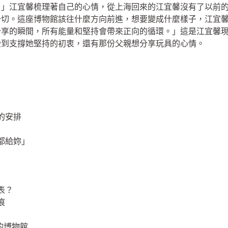
！」江宜馨梳理著自己的心情，從上海回來的江宜馨沒有了以前
一切。這座博物館該往什麼方向前進，想要變成什麼樣子，江宜
分享的瞬間，所有能量和堅持會帶來正向的循環。」這是江宜馨
受到支撐她堅持的初衷，還有那份父親想分享玩具的心情。
」
的安排
都給妳」
表？
痕
的博物館