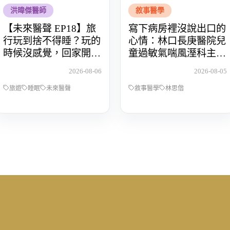
洪暐傑醫師
敘事醫學
【未來醫聲 EP18】旅
寫下病房裡沒說出口的
行玩到捨不得睡？玩的
心情：林口長庚醫院兒
時候沒感覺，回家開始
童過敏氣喘風溼科主治
還債 Feat.食尚玩家OS
醫師林思偕，談書寫與
2026-08-06
2026-08-05
桑阿松
渴望被理解的醫病關係
旅遊
睡眠
未來醫聲
敘事醫學
林思偕