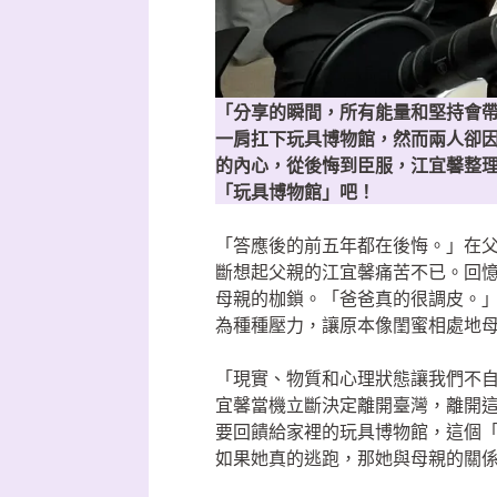
「分享的瞬間，所有能量和堅持會
一肩扛下玩具博物館，然而兩人卻
的內心，從後悔到臣服，江宜馨整
「玩具博物館」吧！
「答應後的前五年都在後悔。」在
斷想起父親的江宜馨痛苦不已。回
母親的枷鎖。「爸爸真的很調皮。
為種種壓力，讓原本像閨蜜相處地
「現實、物質和心理狀態讓我們不
宜馨當機立斷決定離開臺灣，離開
要回饋給家裡的玩具博物館，這個
如果她真的逃跑，那她與母親的關