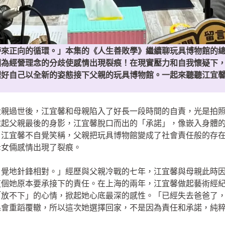
帶來正向的循環。」本集的《人生善敗學》繼續聊玩具博物館的
因為經營理念的分歧使感情出現裂痕！在現實壓力和自我懷疑下
理好自己以全新的姿態接下父親的玩具博物館。一起來聽聽江宜
父親過世後，江宜馨和母親陷入了好長一段時間的自責，光是拍
憶起父親最後的身影，江宜馨脫口而出的「承諾」，像嵌入身體
」江宜馨不自覺笑稱，父親把玩具博物館變成了社會責任般的存
母女倆感情出現了裂痕。
自覺地針鋒相對。」經歷與父親冷戰的七年，江宜馨與母親此時
這個她原本要承接下的責任。在上海的兩年，江宜馨做起藝術經
「放不下」的心情，掀起她心底最深的感性。「已經失去爸爸了
係會重蹈覆轍，所以這次她選擇回家，不是因為責任和承諾，純