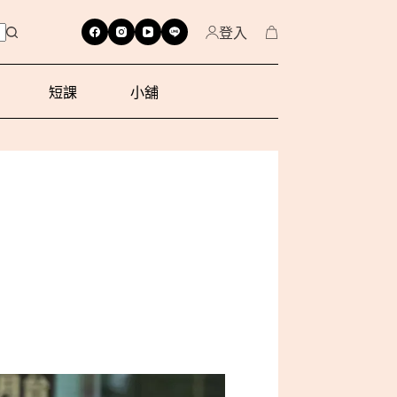
登入
短課
小舖