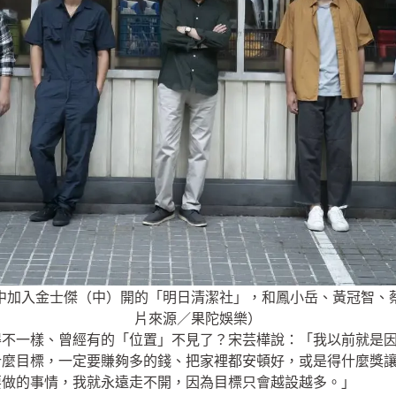
中加入金士傑（中）開的「明日清潔社」，和鳳小岳、黃冠智、
片來源／果陀娛樂）
得不一樣、曾經有的「位置」不見了？宋芸樺說：「我以前就是
什麼目標，一定要賺夠多的錢、把家裡都安頓好，或是得什麼獎
要做的事情，我就永遠走不開，因為目標只會越設越多。」