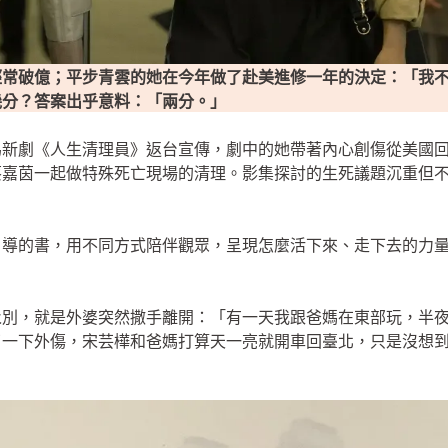
經常破億；平步青雲的她在今年做了赴美進修一年的決定：「我
幾分？答案出乎意料：「兩分。」
為新劇《人生清理員》返台宣傳，劇中的她帶著內心創傷從美國
蔡嘉茵一起做特殊死亡現場的清理。影集探討的生死議題沉重但
引導的書，用不同方式陪伴觀眾，呈現怎麼活下來、走下去的力
永別，就是外婆突然撒手離開：「有一天我跟爸媽在東部玩，半
了一下外傷，宋芸樺和爸媽打算天一亮就開車回臺北，只是沒想