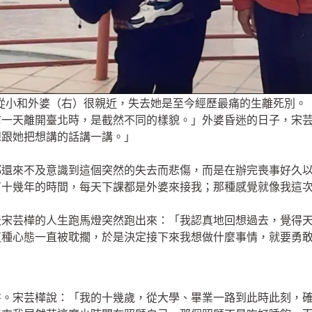
從小和外婆（右）很親近，失去她是至今經歷最痛的生離死別。
前一天離開臺北時，是截然不同的樣貌。」外婆昏迷的日子，宋
想跟她把想講的話講一講。」
都還來不及意識到這個突然的失去而悲傷，而是在辦完喪事好久
有十幾年的時間，每天下課都是外婆來接我；那種感覺就像我這
天宋芸樺的人生跑馬燈突然跑出來：「我認真地回想過去，覺得
這種心態一直被耽擱，於是決定接下來我想做什麼事情，就要勇
書。宋芸樺說：「我的十幾歲，從大學、畢業一路到此時此刻，