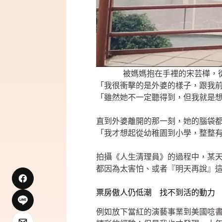
被媽媽抱在手裡的宋芸樺，
「我很衝擊的是外婆的樣子，跟我
「雖然她不一定聽得到，但我就是
直到外婆離開的那一刻，她的腦袋
「我才想起從幼稚園到小學，整整
拍攝《人生清理員》的過程中，某
都因為太害怕、或者『明天再說』
票房傲人仍低潮 找不到活的動力
例如放下當紅的演藝事業到美國唸