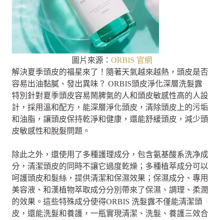
圖片來源：
ORBIS 官網
解決夏季頭皮的福星來了！隨著天氣越來越熱，頭皮是否
容易出油黏膩、發出異味？ ORBIS頭皮淨化深層洗髮露
特別針對夏季頭皮容易鬧脾氣的人和頭皮敏感性高的人設
計，採用溫和配方，能深層淨化頭皮，清除頭皮上的污垢
和油脂，讓頭皮保持乾淨和健康，還能舒緩頭皮，減少頭
皮敏感性和脫髮問題。
除此之外，還使用了多種護理成分，包含氨基酸系洗净成
分，清潔頭皮的同時不讓它過度乾燥；多種植萃成分可以
呵護頭皮和髮絲，提供清潔和保濕效果；保濕成分、專用
美容液、和漢植物萃取成分分別帶來了保濕、調理、柔潤
的效果。這些特殊成分使得ORBIS 洗髮露不僅能清潔頭
皮，還能洗髮和養護，一瓶實現清潔、洗髮、養護三效合