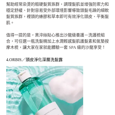
幫助經常染燙的粗硬髮質族群，調理髮肌並增強防禦力和
穩定舒緩、針對容易受外部環境影響導致頭髮毛躁的細軟
髮質族群，裡頭的蜂膠和草本即可有效淨化頭皮、平衡髮
肌。
值得一提的是，黑淬絲貼心推出沙龍級養護－洗護梳組
合，可任選一瓶洗髮精加上水潤輕感髮肌護髮素和氣墊按
摩木梳，讓大家在家就能體驗一套 SPA 級的沙龍享受！
4.ORBIS／頭皮淨化深層洗髮露