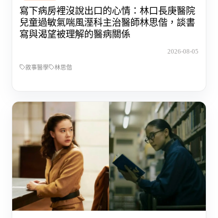
寫下病房裡沒說出口的心情：林口長庚醫院
兒童過敏氣喘風溼科主治醫師林思偕，談書
寫與渴望被理解的醫病關係
2026-08-05
敘事醫學
林思偕