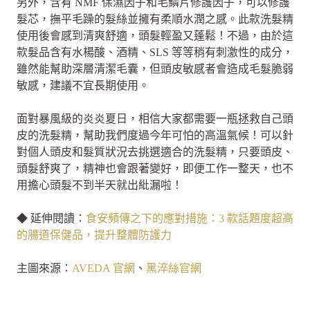
另外，含有 NMF 保濕因子和毛鱗片修護因子，可以修護
髮芯，撫平毛躁的髮絲並擁有柔順水潤之感。此款洗髮精
使用後會感到清爽舒適，頭髮輕盈又蓬鬆！不過，由於這
款髮品含有水楊酸、酒精、SLS 等等稍有刺激性的成分，
雖然能幫助深層清潔毛囊，但頭皮敏感者會造成毛髮脆弱
敏感，建議不宜長期使用。
面對暴風級的炎炎夏日，相信大家都需要一瓶拯救自己頭
皮的洗髮精，幫助我們度過今年可怕的高溫氣候！可以針
對個人頭皮和髮質狀況去挑選適合的洗髮精，只要頭皮、
頭髮舒爽了，精神也會跟著變好，即便工作一整天，也不
用擔心頭髮不到半天就出紕漏啦！
◆ 延伸閱讀：
食安頻傳之下的應對措施：3 款話題度超高
的腸道保健品，提升整體防護力
主圖來源：
AVEDA 官網
、
黑淬絲官網