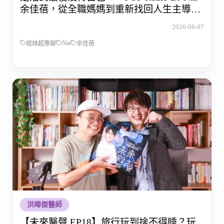
余佳蓓，從全職媽媽到重新找回人生主導權
的那段路
2026-08-07
Nia
姐妹超惠聊
余佳蓓
洪暐傑醫師
【未來醫聲 EP18】旅行玩到捨不得睡？玩