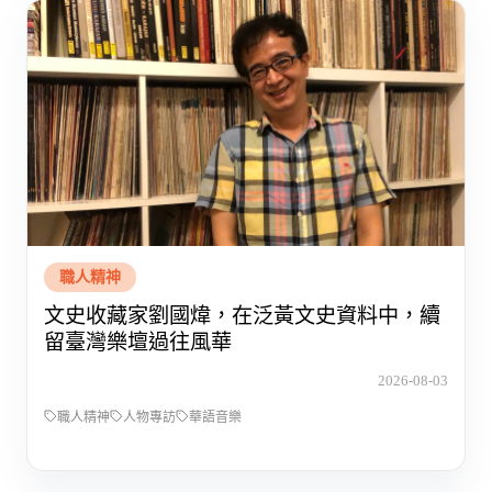
職人精神
文史收藏家劉國煒，在泛黃文史資料中，續
留臺灣樂壇過往風華
2026-08-03
職人精神
人物專訪
華語音樂