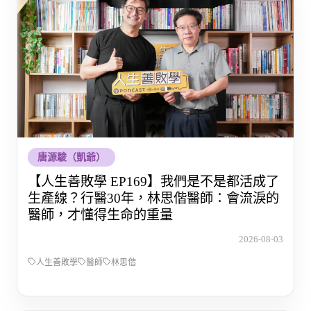
唐源駿（凱爺）
【人生善敗學 EP169】我們是不是都活成了
生產線？行醫30年，林思偕醫師：會流淚的
醫師，才懂得生命的重量
2026-08-03
人生善敗學
醫師
林思偕