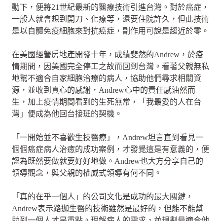
動下，便將21世紀最新的醫療技術引進台灣。對於癌症，
一般人就會想到開刀、化療等，還要住院許久，但此技術
是以自體免疫細胞來對抗癌症，副作用可說是趨近於零。
在美國經營房地產開發十年，成績斐然的Andrew，於疫
情期間，因美國完全停工之故而回到台灣。看著父親無私
地幫不適合自家細胞治療的病人，協助他們尋求相關資
源，並收到真心的感謝，Andrew心中的責任感油然而
生，加上疫情期間看到的生死無常，「我最愛的人在台
灣」便成為他回台接班的契機。
「一開始並不喜歡生技醫療」，Andrew坦言直到看見一
個個癌症病人治癒的成功案例，才發覺這是有意義的，便
認為既然要做就要好好地做。Andrew也大方分享自己的
領導觀念，與父親的權威式領導有何不同。
「真的在乎一個人」的公司文化是成功的最大關鍵，
Andrew表示路迦生醫的技術雖然是最好的，但能不能幫
助到一個人才是重點。理解病人的需求，並規劃最適合他