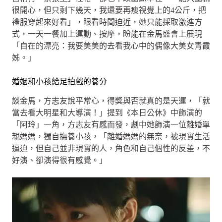
很開心，但只剩下幾天，我還要再瘦視覺上的4公斤，把
禮服穿起來好看」，眼看時間迫近，她只能採取激進方
式，一天一餐加上運動、按摩，盼能在金馬盛會上展現
「自在的漂亮：我要美美的去看我心中的偶像大美女青霞
姊。」
婚姻和小孩給足拍戲的養分
談金馬，方志友說平常心，得獎與否就真的是天運，「就
當去看大明星和大導演！」提到《本日公休》中飾演的
「阿玲」一角，方志友有感而發，劇中她飾演一位離婚單
親媽媽，獨自撫養小孩，「離婚媽媽的無奈，被現實生活
逼迫，但自己並非現實的人，角色和自己個性的反差，不
好演、卻演得很有感覺。」