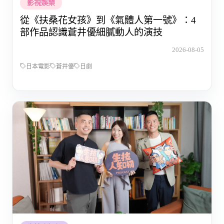
影視娛樂
從《扶桑花女孩》到《氣體人第一號》：4
部作品認識蒼井優細膩動人的演技
2026-08-05
日本電影
蒼井優
日劇