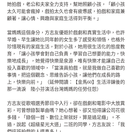
她拍戲，老公和夫家全力支持，幫她照顧小孩，「顧小孩
太久可能會瘋掉，戲拍太久也會有疲憊感，拍戲和家庭兼
顧著，讓心情、興趣與家庭生活得到平衡。」
當媽媽這個身分，方志友優遊於戲劇和真實生活中，也許
早婚、早生讓她比同年齡的女生多了感受和領悟，也格外
珍惜現有的家庭生活，對於小孩，她用很生活化的態度教
育，「讓小孩學會對自己負責，學習自己想要的能力，快
樂地成長」，她覺得快樂是泉源，唯有快樂才能讓自己去
投入喜歡的領域中，「當演員拍戲，就是我做自己喜歡的
事情，把這個觀念、思維告訴小孩，讓他們在成長的路
上，快樂向前。」（延伸閱讀：【金馬60】生活淬鍊後的
那一滴淚 陸小芬演活台灣媽媽的任勞任怨）
方志友從歌唱選秀節目中入行，卻在戲劇和電影中大放異
彩，可曾想錄製單曲嗎？她心想著、卻又怕得讓公司花很
多錢，「錄個一首、數位上架就好，算是過足癮」。不
過，說起《超級星光大道」二班的同學，方志友說：「我
們這班拍戲的人還真多！」