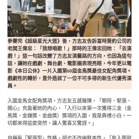
參賽完《超級星光大道》後，方志友告訴當時簽約公司的
老闆王偉忠：「我想唱歌！」那時的王偉忠回她：「去演
戲！」這一句話改變了方志友演藝路的方向，也因為這句
話，讓她在戲劇、舞台劇、電影圈表現亮眼，今年更以電
影《本日公休》一片入圍第60屆金馬獎最佳女配角獎項。
戲劇性的轉折，意外造就了一位不可多得的新生代優秀演
員。
入圍金馬女配角獎項，方志友五感雜陳，「期待、緊張、
開心」充盈著她的內心，「入行以來第一次獲得三金（金
馬獎、金鐘獎、金曲獎）獎項的入圍，我是典禮小白，一
切都來得這麼突然，讓人驚喜又驚訝。」
自稱有「緊張型」性格，卻也不改幽默本性，「能入圍就