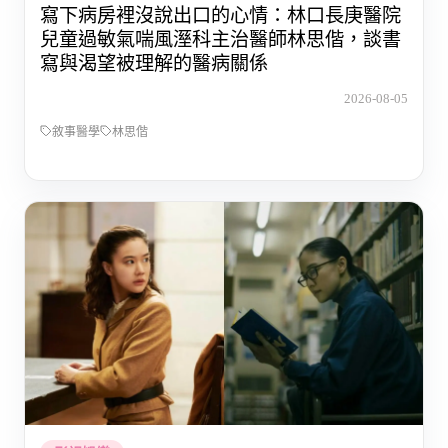
寫下病房裡沒說出口的心情：林口長庚醫院
兒童過敏氣喘風溼科主治醫師林思偕，談書
寫與渴望被理解的醫病關係
2026-08-05
敘事醫學
林思偕