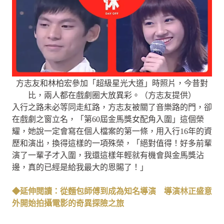
方志友和林柏宏參加「超級星光大道」時照片，今昔對
比，兩人都在戲劇圈大放異彩。（方志友提供）
入行之路未必等同走紅路，方志友被關了音樂路的門，卻
在戲劇之窗立名，「第60屆金馬獎女配角入圍」這個榮
耀，她說一定會寫在個人檔案的第一條，用入行16年的資
歷和演出，換得這樣的一項殊榮，「絕對值得！好多前輩
演了一輩子才入圍，我還這樣年輕就有機會與金馬獎沾
邊，真的已經是給我最大的恩賜了！」
◆延伸閱讀：從麵包師傅到成為知名導演 導演林正盛意
外開始拍攝電影的奇異探險之旅