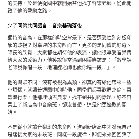
的支持，於是便從國中就開始替他找了聲樂老師，從此開
啟了他的聲樂之路。
少了同儕共同語言 音樂基礎落後
獨特的音高，在那樣的時空背景下，是否遭受性別刻板印
象的歧視？對幸運的朱育陞而言，更多的是同儕的好奇、
師長的欣賞，大家都在期待他的表演，讓他很享受音樂帶
給大家的感染力，他笑說很常遇到困擾應該是：「數學課
老師說你唱一段，地理課老師也說你唱一段…」。
他的與眾不同，沒有被視為異類，卻真的有給他帶來一些
小煩惱，就讀普通國中的時候，同學們都喜歡周杰倫、喜
歡流行樂，他卻埋頭古典樂，找不到共同的話題，好不容
易上了新店高中音樂班，卻沒曾想，這是他更挫敗的開
始。
不是從小就讀音樂班的朱育陞，進到新店高中才發現自己
是落後大家的末段班，同樣一段旋律，即便來來回回彈了