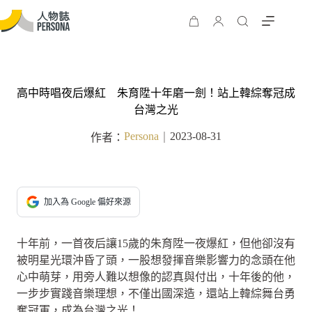
高中時唱夜后爆紅 朱育陞十年磨一劍！站上韓綜奪冠成
台灣之光
Persona
2023-08-31
作者：
｜
加入為 Google 偏好來源
十年前，一首夜后讓15歲的朱育陞一夜爆紅，但他卻沒有
被明星光環沖昏了頭，一股想發揮音樂影響力的念頭在他
心中萌芽，用旁人難以想像的認真與付出，十年後的他，
一步步實踐音樂理想，不僅出國深造，還站上韓綜舞台勇
奪冠軍，成為台灣之光！