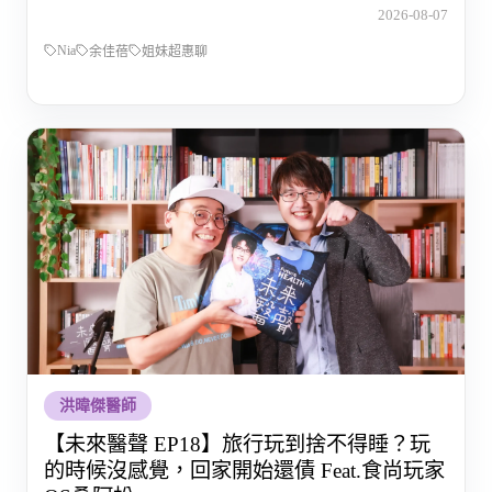
的那段路
2026-08-07
Nia
余佳蓓
姐妹超惠聊
洪暐傑醫師
【未來醫聲 EP18】旅行玩到捨不得睡？玩
的時候沒感覺，回家開始還債 Feat.食尚玩家