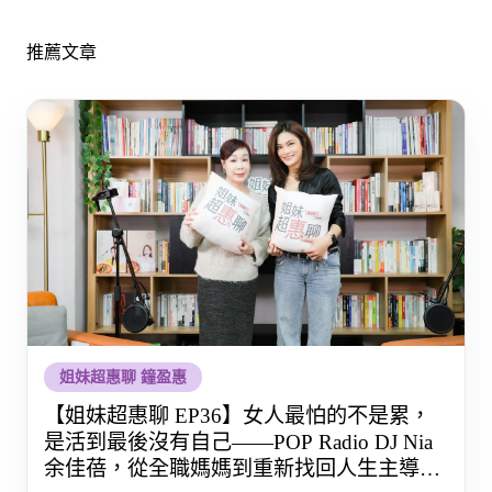
推薦文章
姐妹超惠聊 鐘盈惠
【姐妹超惠聊 EP36】女人最怕的不是累，
是活到最後沒有自己——POP Radio DJ Nia
余佳蓓，從全職媽媽到重新找回人生主導權