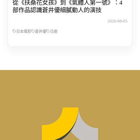
從《扶桑花女孩》到《氣體人第一號》：4
部作品認識蒼井優細膩動人的演技
2026-08-05
日本電影
蒼井優
日劇