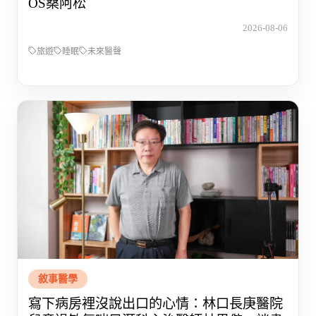
OS桑阿松
2026-08-06
旅遊
睡眠
未來醫聲
敘事醫學
寫下病房裡沒說出口的心情：林口長庚醫院