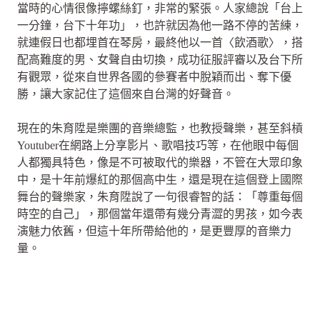
當時的心情很像擰螺絲釘，非常的緊張。人家總說「台上
一分鐘，台下十年功」，也許就因為他一路不停的苦練，
就連假日也都埋首在琴房，最終他以一首〈飲酒歌〉，搭
配高難度的男、女聲自由切換，成功征服評審以及台下所
有觀眾，從來自世界各國的參賽者中脫穎而出、奪下優
勝，讓大家記住了這個來自台灣的好聲音。
現在的朱育陞是樂團的音樂總監，也教授聲樂，甚至斜槓
Youtuber在網路上分享影片、歌唱技巧等，在他眼中每個
人都獨具特色，像是不可被取代的樂器，不管在大眾印象
中，是十年前爆紅的那個高中生，還是現在這個登上國際
舞台的聲樂家，朱育陞說了一句很睿智的話：「尊重每個
時空的自己」，那個當年還帶有幾分青澀的男孩，如今表
演魅力依舊，但這十年所帶給他的，是更豐厚的音樂力
量。