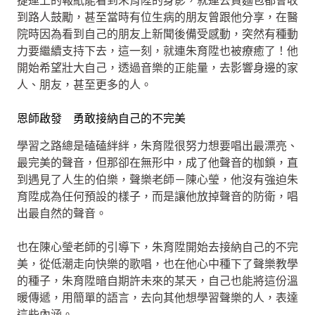
捷運上的報紙能看到朱育陞的身影，就連去買麵包都會收
到路人鼓勵，甚至當時有位生病的朋友曾跟他分享，在醫
院時因為看到自己的朋友上新聞後備受感動，突然有種動
力要繼續支持下去，這一刻，就連朱育陞也被療癒了！他
開始希望壯大自己，透過音樂的正能量，去影響身邊的家
人、朋友，甚至更多的人。
恩師啟發 勇敢接納自己的不完美
學習之路總是磕磕絆絆，朱育陞很努力想要唱出最漂亮、
最完美的聲音，但那卻在無形中，成了他聲音的枷鎖，直
到遇見了人生的伯樂，聲樂老師－陳心瑩，他沒有強迫朱
育陞成為任何預設的樣子，而是讓他放掉聲音的防衛，唱
出最自然的聲音。
也在陳心瑩老師的引導下，朱育陞開始去接納自己的不完
美，從低潮走向快樂的歌唱，也在他心中種下了聲樂教學
的種子，朱育陞暗自期許未來的某天，自己也能將這份溫
暖傳遞，用簡單的語言，去向其他想學習聲樂的人，表達
這些內涵。