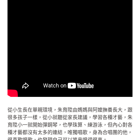
從小生長在單親環境，朱育陞由媽媽與阿嬤撫養長大，跟
很多孩子一樣，從小就聽從家長建議，學習各種才藝，朱
育陞小一就開始彈鋼琴，也學珠算、練游泳，但內心對各
種才藝都沒有太多的連結，唯獨唱歌，身為合唱團的他，
很喜歡唱歌，也發現自己可以將音唱得很高。