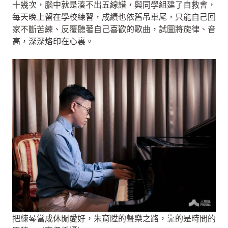
十幾次，腦中就是湊不出五線譜，與同學組建了自救會，
每天晚上留在學校練習，成績也依舊吊車尾，只能自己回
家不斷苦練、反覆聽著自己喜歡的歌曲，試圖將旋律、音
高，深深烙印在心裏。
把練琴當成休閒愛好，朱育陞的聲樂之路，靠的是時間的