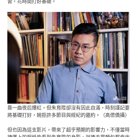
習，花時間打好基礎。
靠一曲夜后爆紅，但朱育陞卻沒有因此自滿，時刻謹記要
將基礎打好，婉拒許多節目與經紀的邀約。（高偲僑攝）
但也因為這支影片，帶來了超乎預期的影響力，不僅當時