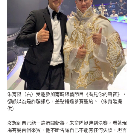
朱育陞（右）受邀參加南韓綜藝節目《看見你的聲音》，
卻誤以為是詐騙訊息，差點錯過參賽邀約。（朱育陞提
供）
沒想到自己能一路過關斬將，朱育陞挺進到決賽，看著現
場有幾百個來賓，他不斷告誡自己不能有任何失誤，坦言