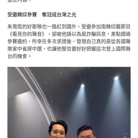
受邀韓綜參賽 奪冠成台灣之光
朱育陞的好歌喉也一路紅到國外，受邀參加南韓綜藝節目
《看見你的聲音》，卻被他誤以為是詐騙訊息，差點錯過
參賽邀約，所幸在多次求證後，發現自己真的是從各國聲
樂家中雀屏中選，也讓他堅信要好好把握這次登上國際舞
台的機會。