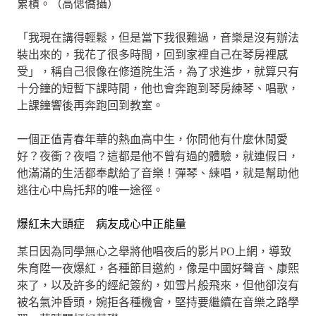
累積。（高偲僑攝）
「我現在講得輕鬆，但是當下我很難過，音樂是沒有辦法
裝出來的，我花了很多時間，回到家裡自己在琴房裡感
受」，稱自己很像在修道院生活，為了求進步，就算只有
十分鐘的短暫下課時間，他也會奔跑到琴房練琴、唱歌，
上課鐘響後再奔跑回到教室。
一個正值青春年華的熱血高中生，你問他有什麼休閒愛
好？夜衝？夜唱？這都是他不曾有過的體驗，就連假日，
他滿滿的生活都奉獻給了音樂！彈琴、練唱，就是幫助他
逃往心中烏托邦的唯一途徑。
爆紅未大頭症 病友成心中正能量
某日因為同學無心之舉將他唱夜后的影片PO上網，導致
朱育陞一夜爆紅，各種節目邀約，像是中國好聲音、康熙
來了，以及許多的經紀簽約，如雪片般飛來，但他卻沒有
被名氣沖昏頭，婉拒各種機會，堅持要繼續在音樂之路學