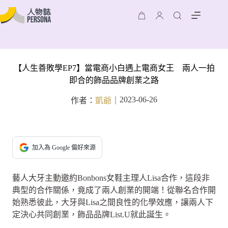
【人生善敗學EP7】當電商小白遇上電商女王 兩人一拍
即合的飾品品牌創業之路
2023-06-26
作者：
凱爺
｜
加入為 Google 偏好來源
藝人大牙主動邀約Bonbons女鞋主理人Lisa合作，這段非
典型的合作關係，竟成了兩人創業的開端！從聯名合作開
始熟悉彼此，大牙與Lisa之間良性的化學效應，讓兩人下
定決心共同創業，飾品品牌List.U就此誕生。