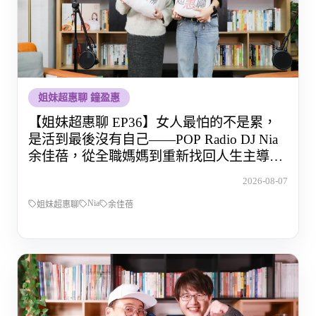
姐妹超惠聊 鐘盈惠
【姐妹超惠聊 EP36】女人最怕的不是累，
是活到最後沒有自己——POP Radio DJ Nia
余佳蓓，從全職媽媽到重新找回人生主導權
的那段路
2026-08-07
Nia
姐妹超惠聊
余佳蓓