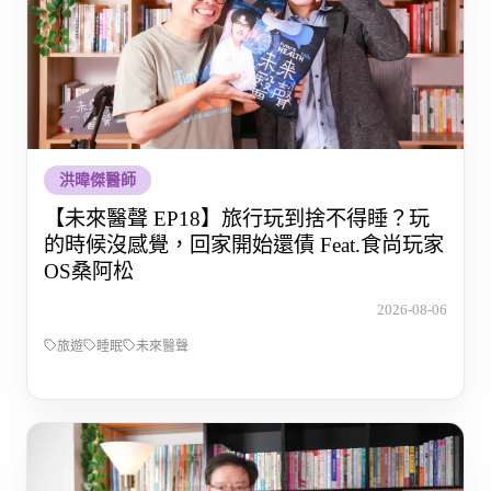
洪暐傑醫師
【未來醫聲 EP18】旅行玩到捨不得睡？玩
的時候沒感覺，回家開始還債 Feat.食尚玩家
OS桑阿松
2026-08-06
旅遊
睡眠
未來醫聲