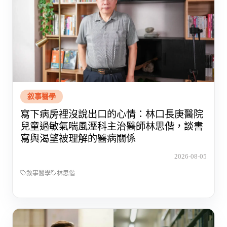
敘事醫學
寫下病房裡沒說出口的心情：林口長庚醫院
兒童過敏氣喘風溼科主治醫師林思偕，談書
寫與渴望被理解的醫病關係
2026-08-05
敘事醫學
林思偕