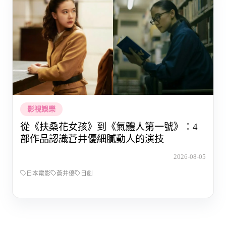
影視娛樂
從《扶桑花女孩》到《氣體人第一號》：4
部作品認識蒼井優細膩動人的演技
2026-08-05
日本電影
蒼井優
日劇