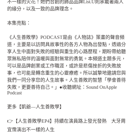
不一樣的火花！她們合創的飾品品牌List.U則承載著兩人
的緣分，以及一致的品牌理念。
本集亮點：
《人生善敗學》PODCAST是由《人物誌》策畫的聲音頻
道，主要是以訪問具故事性的各方人物為出發點，透過分
享人生中面對失敗的經驗與重生的心路歷程，期盼帶給聽
眾無私陪伴的溫暖與面對無常的勇氣。本頻道主題多元，
可以是品牌創業或工作職涯，或許是悲傷挫折的失敗故
事，也可能是轉念重生的心靈療癒。所以誠摯地邀請您與
我們一同分享您的人生故事。人生善敗的智慧「學會善待
失敗，更要善待自己。」●收聽網址：Sound OnApple
Podcast
更多【凱爺—人生善敗學】
👉【人生善敗學EP4】持續在演員路上發光發熱 大牙周
宜霈演出不一樣的人生