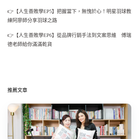
👉【人生善敗學EP5】把握當下，無愧於心！明星羽球教
練阿廖師分享羽球之路
👉【人生善敗學EP6】從品牌行銷手法到文案思維 傅瑞
德老師給你滿滿乾貨
推薦文章