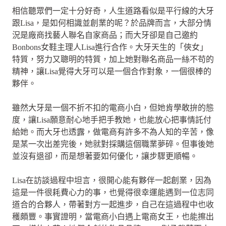
相信聽眾們一定十分好奇，人生道路看似是平行線的大牙
跟Lisa，是如何相識並創業的呢？於品牌而言，大部分情
況是廠商找藝人聯名自家商品；而大牙卻是自己邀約
Bonbons女鞋主理人Lisa進行合作。大牙天生的「俠女」
特質，努力又聰明的特質，加上她對聯名商品一絲不苟的
精神，讓Lisa覺得大牙可以是一個合作對象，一個很棒的
夥伴。
雖然大牙是一個不折不扣的電商小白，但她肯學敢拚的態
度，讓Lisa願意耐心地手把手教她，也能放心把事情託付
給她。而大牙也透露，做電商有許多不為人知的辛苦，像
是某一次出差完後，她就對採購這個職業夢碎。但事後她
並沒有退卻，而是想著要如何優化，讓步驟更順暢。
Lisa在訪談過程中坦言，很開心能有夥伴一起創業，因為
這是一件很耗費心力的事，也覺得很幸運能遇到一位志同
道合的合夥人，帶著對方一起進步，自己在這過程中也收
穫頗豐。事實證明，當電商小白遇上電商女王，也能擦出