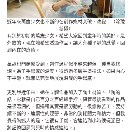
近年來萬歲少女也不斷的在創作媒材突破、改變。（涂豫
新攝）
有別於初期的萬歲少女，希望大家回到童年時的美好，是
外放的，現在她希望透過作品，讓人有種平靜的感覺，回
到內在的療癒。
萬歲也開始感受到，創作過程似乎越來越像一種自我修
煉。為了手繪感的溫度，得透過多層平塗技法，如果內心
不平靜，就無法完美地展現溫暖的手繪感。
更別說近年來，她在立體作品加入了陶土材質。「陶的
話，它就是自己百分之百經過手捏，儘管最後看到的作品
是很溫潤的，但過程其實是很勞動的、很像做苦工，要持
續不斷的、連續性的經營，非常的消耗體力和精力，但我
覺得陶迷人的是，它很有手感，會連結到小時候玩泥巴，
將記憶回溯到兒時的情感連結。」