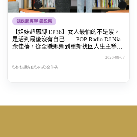
姐妹超惠聊 鐘盈惠
【姐妹超惠聊 EP36】女人最怕的不是累，
是活到最後沒有自己——POP Radio DJ Nia
余佳蓓，從全職媽媽到重新找回人生主導權
的那段路
2026-08-07
Nia
姐妹超惠聊
余佳蓓