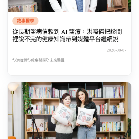
敘事醫學
從長期醫病信賴到 AI 醫療，洪暐傑把診間
裡說不完的健康知識帶到媒體平台繼續說
2026-08-07
洪暐傑
敘事醫學
未來醫聲