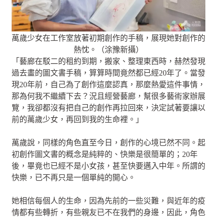
萬歲少女在工作室放著初期創作的手稿，展現她對創作的
熱忱。（涂豫新攝）
「藝廊在駁二的租約到期，搬家、整理東西時，赫然發現
過去畫的圖文書手稿，算算時間竟然都已經20年了。當發
現20年前，自己為了創作這麼認真，那麼熱愛這件事情，
那為何我不繼續下去？況且經營藝廊，幫很多藝術家辦展
覽，我卻都沒有把自己的創作再拉回來，決定試著要讓以
前的萬歲少女，再回到我的生命裡。」
萬歲說，同樣的角色直至今日，創作的心境已然不同。起
初創作圖文書的概念是純粹的、快樂是很簡單的；20年
後，畢竟也已經不是小女孩，甚至快要邁入中年。所謂的
快樂，已不再只是一個單純的開心。
她相信每個人的生命，因為先前的一些災難，與近年的疫
情都有些轉折，有些親友已不在我們的身邊，因此，角色