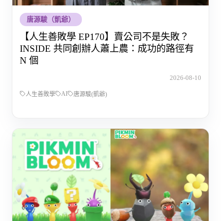
唐源駿（凱爺）
【人生善敗學 EP170】賣公司不是失敗？
INSIDE 共同創辦人蕭上農：成功的路徑有
N 個
2026-08-10
AI
人生善敗學
唐源駿(凱爺)