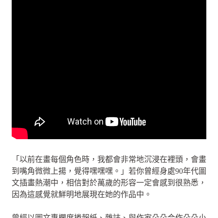
「以前在畫每個角色時，我都會非常地沉浸在裡頭，會畫
到嘴角微微上揚，覺得嘿嘿嘿。」若你曾經身處90年代圖
文插畫熱潮中，相信對於萬歲的形容一定會感到很熟悉，
因為這感覺就鮮明地展現在她的作品中。
曾經以圖文專欄席捲報紙、雜誌、與作家朵朵合作朵朵小