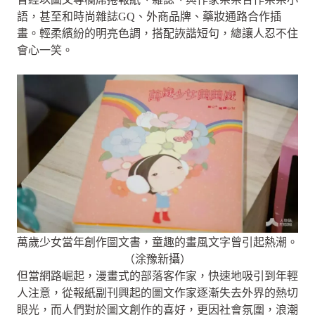
語，甚至和時尚雜誌GQ、外商品牌、藥妝通路合作插
畫。輕柔繽紛的明亮色調，搭配詼諧短句，總讓人忍不住
會心一笑。
萬歲少女當年創作圖文書，童趣的畫風文字曾引起熱潮。
（涂豫新攝）
但當網路崛起，漫畫式的部落客作家，快速地吸引到年輕
人注意，從報紙副刊興起的圖文作家逐漸失去外界的熱切
眼光，而人們對於圖文創作的喜好，更因社會氛圍，浪潮