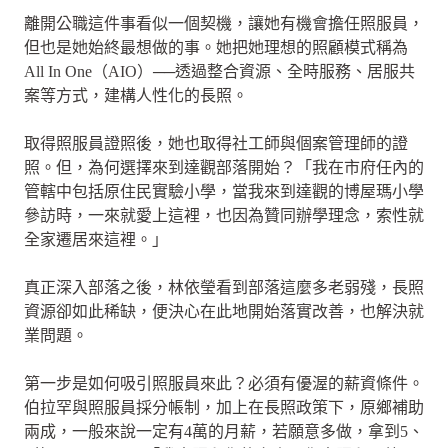
離開公職這件事看似一個契機，讓她有機會擔任照服員，
但也是她始終最想做的事。她把她理想的照顧模式稱為
All In One（AIO）──透過整合資源、全時服務、居服共
案等方式，建構人性化的長照。
取得照服員證照後，她也取得社工師與個案管理師的證
照。但，為何選擇來到達觀部落開始？「我在市府任內的
管轄中包括原住民實驗小學，當我來到達觀的博屋瑪小學
參訪時，一來就愛上這裡，也因為贊同辦學理念，索性就
全家遷居來這裡。」
真正深入部落之後，林依瑩看到部落這麼多老弱殘，長照
資源卻如此稀缺，便決心在此地開始落實改善，也解決就
業問題。
第一步是如何吸引照服員來此？必須有優渥的薪資條件。
伯拉罕與照服員採分帳制，加上在長照政策下，原鄉補助
兩成，一般來說一定有4萬的月薪，若願意多做，拿到5、