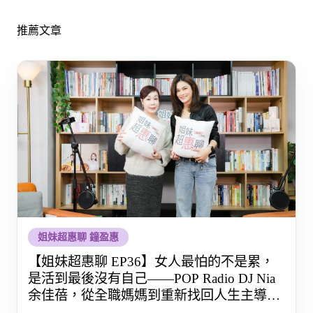
推薦文章
姐妹超惠聊 鐘盈惠
【姐妹超惠聊 EP36】女人最怕的不是累，
是活到最後沒有自己——POP Radio DJ Nia
余佳蓓，從全職媽媽到重新找回人生主導權
的那段路