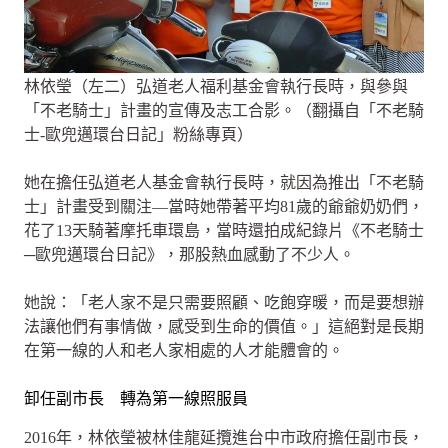
林依瑩（左二）弘道老人福利基金會執行長時，與參與
「不老騎士」計畫的宣傳及志工合影。（翻攝自「不老騎
士-歐兜邁環台日記」粉絲專頁）
她在擔任弘道老人基金會執行長時，就因為推出「不老騎
士」計畫受到關注—當時她帶著平均81歲的爺爺奶奶們，
花了13天騎著摩托車環島，當時還拍成紀錄片《不老騎士
─歐兜邁環台日記》，那股熱血感動了不少人。
她說：「老人家不是只需要照顧、吃飽穿暖，而是要想辦
法讓他們有事情做，感受到生命的價值。」這絕對是長期
在第一線的人和老人家相處的人才能體會的。
卸任副市長 轉為第一線照服員
2016年，林依瑩被林佳龍延攬進台中市政府擔任副市長，