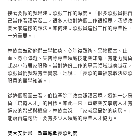
接著要做的就是建立照服工作的深度。「很多照服員把自
己當作看護清潔工，很多人也對這個工作很輕蔑，我想改
變大家這樣的想法。如何建立照服員這份工作的專業性，
十分重要。」
林依瑩鼓勵他們去學抽痰、心肺復甦術、異物梗塞、止
血、身心障礙、失智等專業領域技能與知識，有能力肩負
起24小時居家服務。當對這份工作的專業領域越廣越深，
照服員們就越有榮譽感，她說：「長照的幸福感取決於照
服員的醫學知識。」
從這個層面去看，伯拉罕除了改善照護困境，還進一步肩
負「培育人才」的目標。如此一來，重症與安寧病人才有
返家的希望與機會，林依瑩說：「家就是最好的病房。」
能落實這句話，要有多少人領域的專業人才協力。
雙大安計畫 改革城鄉長照制度