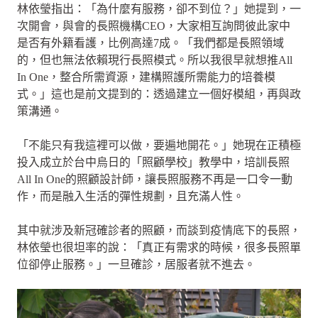
林依瑩指出：「為什麼有服務，卻不到位？」她提到，一
次開會，與會的長照機構CEO，大家相互詢問彼此家中
是否有外籍看護，比例高達7成。「我們都是長照領域
的，但也無法依賴現行長照模式。所以我很早就想推All
In One，整合所需資源，建構照護所需能力的培養模
式。」這也是前文提到的：透過建立一個好模組，再與政
策溝通。
「不能只有我這裡可以做，要遍地開花。」她現在正積極
投入成立於台中烏日的「照顧學校」教學中，培訓長照
All In One的照顧設計師，讓長照服務不再是一口令一動
作，而是融入生活的彈性規劃，且充滿人性。
其中就涉及新冠確診者的照顧，而談到疫情底下的長照，
林依瑩也很坦率的說：「真正有需求的時候，很多長照單
位卻停止服務。」一旦確診，居服者就不進去。