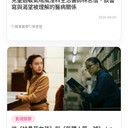
兒童過敏氣喘風溼科主治醫師林思偕，談書
寫與渴望被理解的醫病關係
2026-08-05
敘事醫學
林思偕
影視娛樂