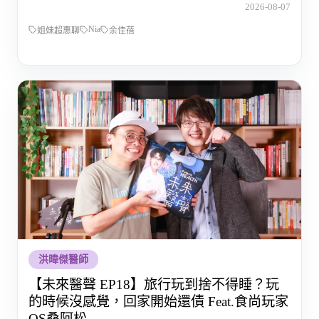
2026-08-07
Nia
姐妹超惠聊
余佳蓓
洪暐傑醫師
【未來醫聲 EP18】旅行玩到捨不得睡？玩
的時候沒感覺，回家開始還債 Feat.食尚玩家
OS桑阿松