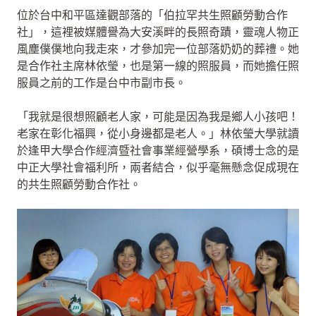
位於台中和平區達觀部落的「伯拉罕共生照顧勞動合作
社」，這裡被媒體譽為大安溪畔的長照奇蹟，靈魂人物正
風塵僕僕地向我走來，才參加完一位部落奶奶的葬禮。她
是合作社主席林依瑩，也是第一線的照服員，而她擔任照
服員之前的工作是台中市副市長。
「我就是很想照顧老人家，可能是因為我是鄉人小孩吧！
老家在彰化福興，從小身邊都是老人。」林依瑩大學就讀
於逢甲大學合作經濟暨社會事業經營學系，碩博士念的是
中正大學社會福利所，兩者結合，似乎毫無懸念促成現在
的共生照顧勞動合作社。