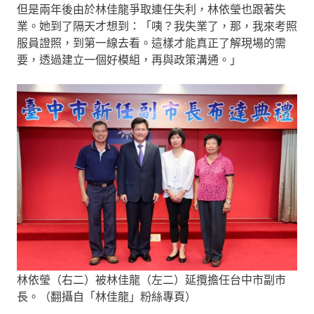
但是兩年後由於林佳龍爭取連任失利，林依瑩也跟著失
業。她到了隔天才想到：「咦？我失業了，那，我來考照
服員證照，到第一線去看。這樣才能真正了解現場的需
要，透過建立一個好模組，再與政策溝通。」
林依瑩（右二）被林佳龍（左二）延攬擔任台中市副市
長。（翻攝自「林佳龍」粉絲專頁）