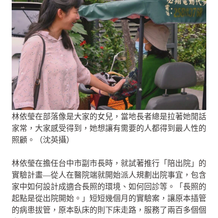
林依瑩在部落像是大家的女兒，當地長者總是拉著她閒話
家常，大家感受得到，她想讓有需要的人都得到最人性的
照顧。（沈英攝）
林依瑩在擔任台中市副市長時，就試著推行「陪出院」的
實驗計畫—從人在醫院端就開始派人規劃出院事宜，包含
家中如何設計成適合長照的環境、如何回診等。「長照的
起點是從出院開始。」短短幾個月的實驗案，讓原本插管
的病患拔管，原本臥床的則下床走路，服務了兩百多個個