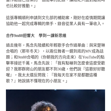
也比較好推動。」
這張專輯順利申請到文化部的補助案，剛好在疫情期間讓
協助他一起完成專輯的樂手、錄音從業人員有一筆收入。
合作9m88迴響大 學到一課新思維
過去幾年，馬念先陸續和年輕歌手合作過單曲：與宋楚琳
合唱的〈那年冬天〉，以兩位舞者一鏡到底的MV成為話
題；和9m88合唱的〈你朝我的方向走來〉在YouTube的點
擊率接近千萬，馬念先說：「我有點嚇到怎麼會這麼受歡
迎？我那群爬山的朋友都不到30歲，他們說『這歌好好聽
喔』，我太太還反問我：『我每天在家不是都聽這種
歌？』她說搞不懂現在的小朋友。」