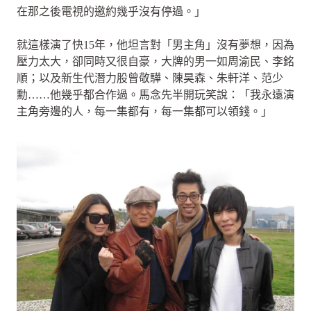
在那之後電視的邀約幾乎沒有停過。」
就這樣演了快15年，他坦言對「男主角」沒有夢想，因為
壓力太大，卻同時又很自豪，大牌的男一如周渝民、李銘
順；以及新生代潛力股曾敬驊、陳昊森、朱軒洋、范少
勳……他幾乎都合作過。馬念先半開玩笑說：「我永遠演
主角旁邊的人，每一集都有，每一集都可以領錢。」