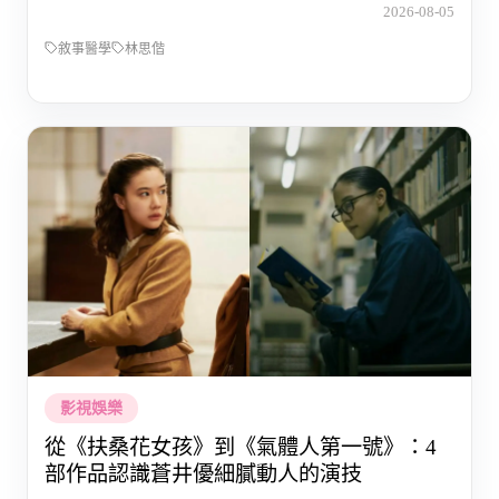
2026-08-05
敘事醫學
林思偕
影視娛樂
從《扶桑花女孩》到《氣體人第一號》：4
部作品認識蒼井優細膩動人的演技