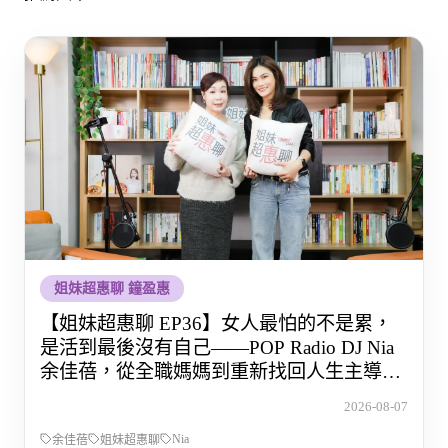
姐妹超惠聊 鐘盈惠
【姐妹超惠聊 EP36】女人最怕的不是累，
是活到最後沒有自己——POP Radio DJ Nia
余佳蓓，從全職媽媽到重新找回人生主導權
的那段路
2026-08-07
Nia
余佳蓓
姐妹超惠聊