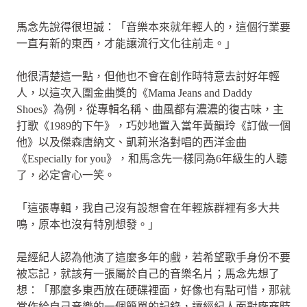
馬念先說得很坦誠：「音樂本來就年輕人的，這個行業要
一直有新的東西，才能讓流行文化往前走。」
他很清楚這一點，但他也不會在創作時特意去討好年輕
人，以這次入圍金曲獎的《Mama Jeans and Daddy
Shoes》為例，從專輯名稱、曲風都有濃濃的復古味，主
打歌《1989的下午》，巧妙地置入當年黃韻玲《訂做一個
他》以及傑森唐納文、凱莉米洛對唱的西洋金曲
《Especially for you》，和馬念先一樣同為6年級生的人聽
了，必定會心一笑。
「這張專輯，我自己沒有設想會在年輕族群裡有多大共
鳴，原本也沒有特別想發。」
是經紀人認為他演了這麼多年的戲，若希望歌手身份不要
被忘記，就該有一張屬於自己的音樂名片；馬念先想了
想：「那麼多東西放在硬碟裡面，好像也有點可惜，那就
當作給自己音樂的一個簡單的記錄，讓經紀人面對廠商時