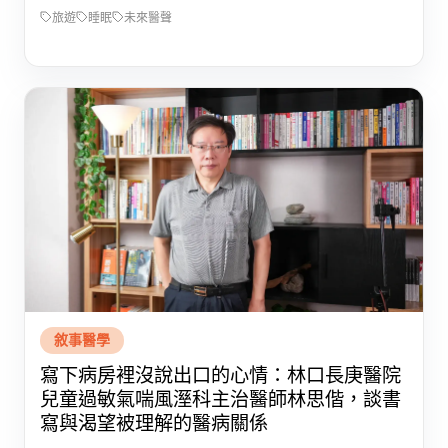
旅遊
睡眠
未來醫聲
敘事醫學
寫下病房裡沒說出口的心情：林口長庚醫院
兒童過敏氣喘風溼科主治醫師林思偕，談書
寫與渴望被理解的醫病關係