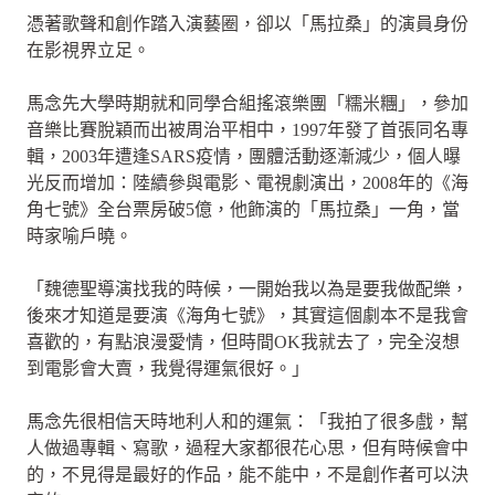
憑著歌聲和創作踏入演藝圈，卻以「馬拉桑」的演員身份
在影視界立足。
馬念先大學時期就和同學合組搖滾樂團「糯米糰」，參加
音樂比賽脫穎而出被周治平相中，1997年發了首張同名專
輯，2003年遭逢SARS疫情，團體活動逐漸減少，個人曝
光反而增加：陸續參與電影、電視劇演出，2008年的《海
角七號》全台票房破5億，他飾演的「馬拉桑」一角，當
時家喻戶曉。
「魏德聖導演找我的時候，一開始我以為是要我做配樂，
後來才知道是要演《海角七號》，其實這個劇本不是我會
喜歡的，有點浪漫愛情，但時間OK我就去了，完全沒想
到電影會大賣，我覺得運氣很好。」
馬念先很相信天時地利人和的運氣：「我拍了很多戲，幫
人做過專輯、寫歌，過程大家都很花心思，但有時候會中
的，不見得是最好的作品，能不能中，不是創作者可以決