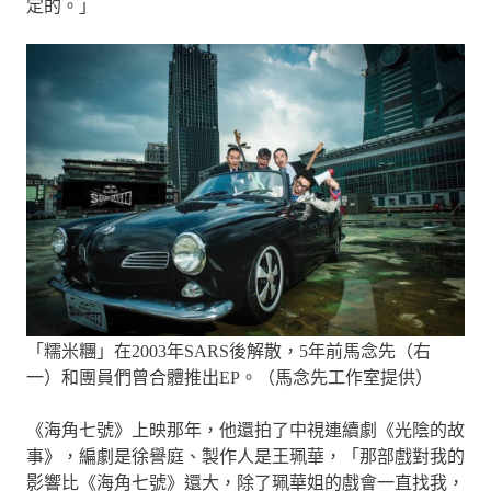
定的。」
「糯米糰」在2003年SARS後解散，5年前馬念先（右
一）和團員們曾合體推出EP。（馬念先工作室提供）
《海角七號》上映那年，他還拍了中視連續劇《光陰的故
事》，編劇是徐譽庭、製作人是王珮華，「那部戲對我的
影響比《海角七號》還大，除了珮華姐的戲會一直找我，