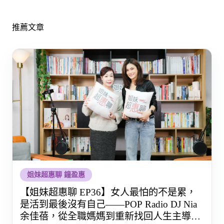
推薦文章
姐妹超惠聊 鐘盈惠
【姐妹超惠聊 EP36】女人最怕的不是累，
是活到最後沒有自己——POP Radio DJ Nia
余佳蓓，從全職媽媽到重新找回人生主導權