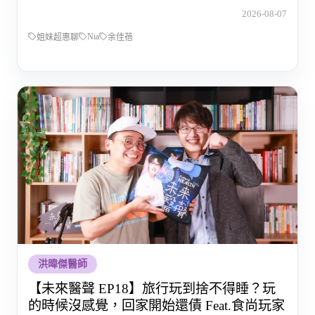
的那段路
2026-08-07
Nia
姐妹超惠聊
余佳蓓
洪暐傑醫師
【未來醫聲 EP18】旅行玩到捨不得睡？玩
的時候沒感覺，回家開始還債 Feat.食尚玩家