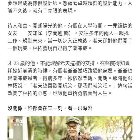
夢想是成為傢俱設計師。憑藉著卓越超群的設計能力，入
職不久後，就有了亮眼的表現。
待人和善、開朗陽光的他，有個在大學時期，一見鍾情的
女友——安知雀（李蘭迪 飾）。交往多年的兩人一起找
工作、規劃未來，當一切步入正軌後，老天卻對他們開了
一個玩笑，林拓發現自己得了漸凍症。
才 23 歲的他，不能理解老天這樣的安排，在醫院得知噩
耗幾近崩潰的時候，有個老爺爺碰巧路過他身邊。爺爺也
是漸凍症患者，得病多年，卻依然樂觀、開朗。那時他跟
林拓說：「老天總喜歡開玩笑，那我們就笑吧。」這句話
改變了林拓的心態，也讓他重拾勇氣面對人生。
沒關係，誰都會在某一刻，看一眼深淵