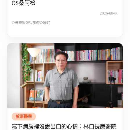
OS桑阿松
2026-08-06
未來醫聲
旅遊
睡眠
敘事醫學
寫下病房裡沒說出口的心情：林口長庚醫院