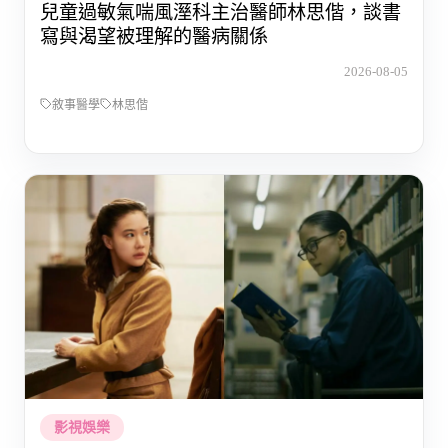
兒童過敏氣喘風溼科主治醫師林思偕，談書
寫與渴望被理解的醫病關係
2026-08-05
敘事醫學
林思偕
影視娛樂