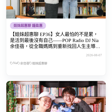
姐妹超惠聊 鐘盈惠
【姐妹超惠聊 EP36】女人最怕的不是累，
是活到最後沒有自己——POP Radio DJ Nia
余佳蓓，從全職媽媽到重新找回人生主導權
的那段路
2026-08-07
Nia
余佳蓓
姐妹超惠聊