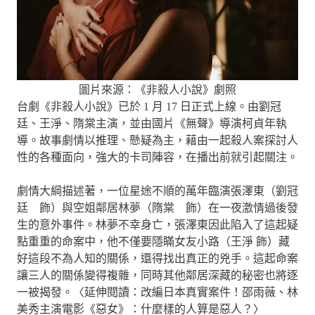
圖片來源：《非殺人小說》劇照
台劇《非殺人小說》已於 1 月 17 日正式上線。由劉冠
廷、王淨、隋棠主演，並由國片《無聲》導演柯貞年執
導。故事劇情以推理、懸疑為主，藉由一起殺人案探討人
性的各種面向，強大的卡司陣容，在播出前就引起關注。
劇情大綱描述著，一位星途不順的萬年臨演張澤東（劉冠
廷 飾）與空姐鄰居林夢（隋棠 飾）在一夜激情過後發
生的意外事件。林夢不幸身亡，張澤東因此陷入了這起疑
點重重的命案中，他不僅要隱瞞女友小路（王淨 飾）藏
好這段不為人知的關係，還得找出真正的兇手。這起命案
讓三人的關係變得複雜，同時其他鄰居深藏的秘密也將逐
一被揭發。〈延伸閱讀：改編日本真實案件！邵雨薇、林
美秀主演電影《惡女》：什麼樣的人算是惡人？〉