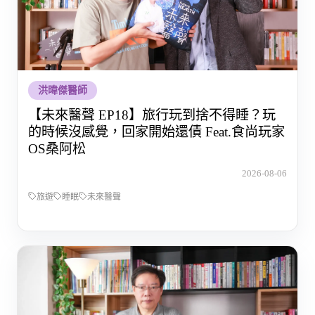
洪暐傑醫師
【未來醫聲 EP18】旅行玩到捨不得睡？玩
的時候沒感覺，回家開始還債 Feat.食尚玩家
OS桑阿松
2026-08-06
旅遊
睡眠
未來醫聲