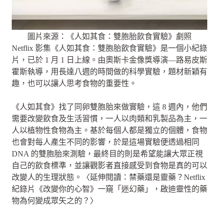
圖片來源：《人如其食：雙胞胎飲食實驗》劇照
Netflix 影集《人如其食：雙胞胎飲食實驗》是一個小紀錄
片，已於 1 月 1 日上線。由奧斯卡金像獎導演—路易皮斯
霍斯執導，用長達八週的時間做的科學實驗，題材新穎有
趣，也可以讓人思考食物的重要性。
《人如其食》找了同卵雙胞胎來做實驗，這 8 週內，他們
需要改變飲食及生活習慣，一人以肉類和乳製品為主，一
人以植物性食物為主。基於每個人都是獨立的個體，食物
也會對每人產生不同的影響，於是這場實驗便透過相同
DNA 的雙胞胎來測驗，最終目的則是希望能讓大眾正視
自己的飲食標準，並讓觀影者直接感受到食物是真的可以
改變人的生理狀態。〈延伸閱讀：禁藥還是靈藥？Netflix
紀錄片《改變你的心智》一窺「迷幻藥」，啟迪靈性的藥
物為何變成眾矢之的？〉