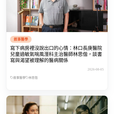
敘事醫學
寫下病房裡沒說出口的心情：林口長庚醫院
兒童過敏氣喘風溼科主治醫師林思偕，談書
寫與渴望被理解的醫病關係
2026-08-05
敘事醫學
林思偕