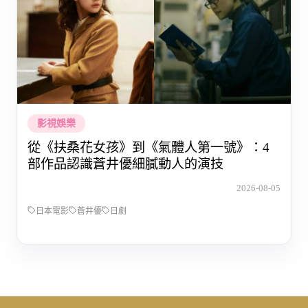
影視娛樂
從《扶桑花女孩》到《氣體人第一號》：4
部作品認識蒼井優細膩動人的演技
2026-08-05
日本電影
蒼井優
日劇