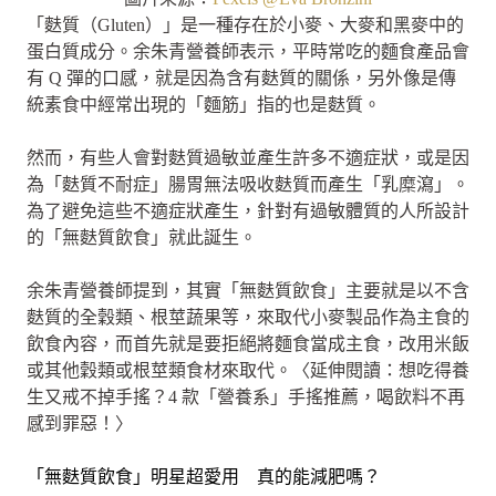
「麩質（Gluten）」是一種存在於小麥、大麥和黑麥中的
蛋白質成分。余朱青營養師表示，平時常吃的麵食產品會
有 Q 彈的口感，就是因為含有麩質的關係，另外像是傳
統素食中經常出現的「麵筋」指的也是麩質。
然而，有些人會對麩質過敏並產生許多不適症狀，或是因
為「麩質不耐症」腸胃無法吸收麩質而產生「乳糜瀉」。
為了避免這些不適症狀產生，針對有過敏體質的人所設計
的「無麩質飲食」就此誕生。
余朱青營養師提到，其實「無麩質飲食」主要就是以不含
麩質的全穀類、根莖蔬果等，來取代小麥製品作為主食的
飲食內容，而首先就是要拒絕將麵食當成主食，改用米飯
或其他穀類或根莖類食材來取代。〈延伸閱讀：想吃得養
生又戒不掉手搖？4 款「營養系」手搖推薦，喝飲料不再
感到罪惡！〉
「無麩質飲食」明星超愛用 真的能減肥嗎？