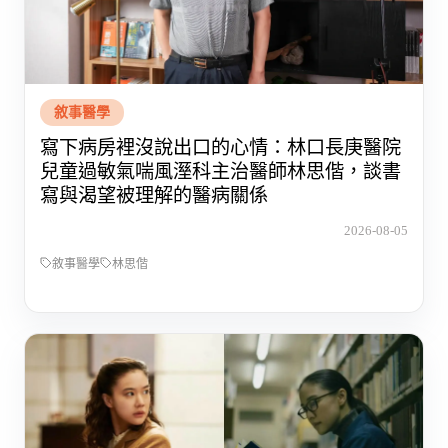
敘事醫學
寫下病房裡沒說出口的心情：林口長庚醫院
兒童過敏氣喘風溼科主治醫師林思偕，談書
寫與渴望被理解的醫病關係
2026-08-05
敘事醫學
林思偕