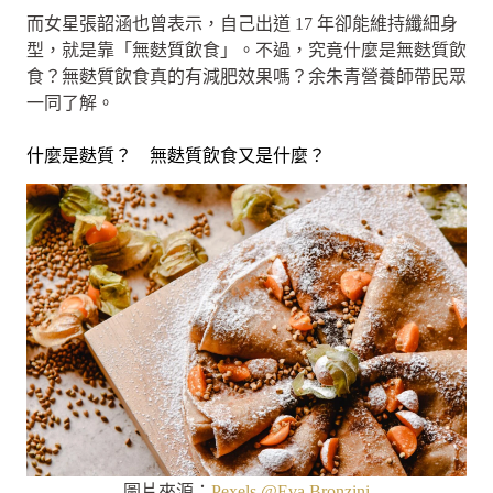
而女星張韶涵也曾表示，自己出道 17 年卻能維持纖細身
型，就是靠「無麩質飲食」。不過，究竟什麼是無麩質飲
食？無麩質飲食真的有減肥效果嗎？余朱青營養師帶民眾
一同了解。
什麼是麩質？ 無麩質飲食又是什麼？
圖片來源：
Pexels @Eva Bronzini