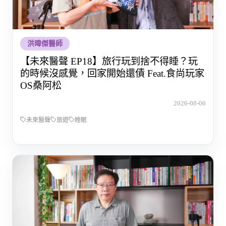
洪暐傑醫師
【未來醫聲 EP18】旅行玩到捨不得睡？玩
的時候沒感覺，回家開始還債 Feat.食尚玩家
OS桑阿松
2026-08-06
未來醫聲
旅遊
睡眠