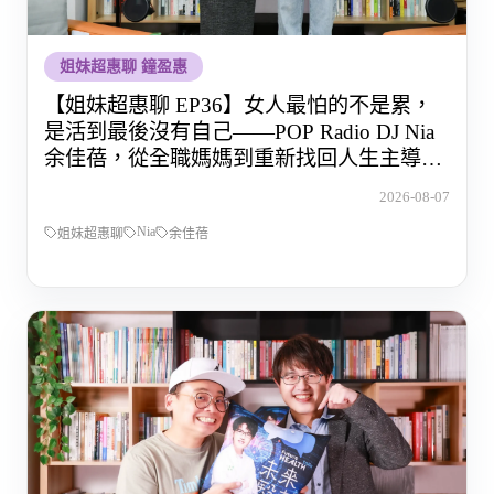
姐妹超惠聊 鐘盈惠
【姐妹超惠聊 EP36】女人最怕的不是累，
是活到最後沒有自己——POP Radio DJ Nia
余佳蓓，從全職媽媽到重新找回人生主導權
的那段路
2026-08-07
Nia
姐妹超惠聊
余佳蓓