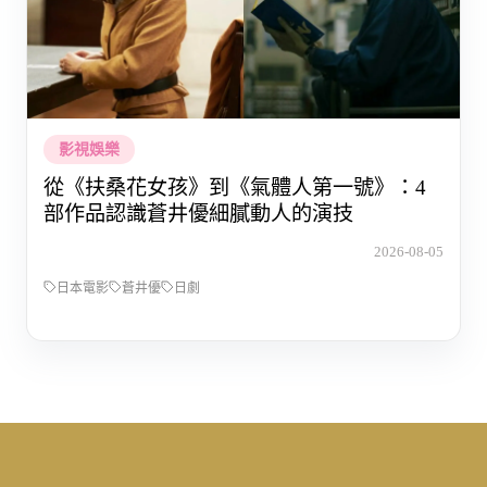
影視娛樂
從《扶桑花女孩》到《氣體人第一號》：4
部作品認識蒼井優細膩動人的演技
2026-08-05
日本電影
蒼井優
日劇