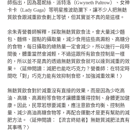
師指出，因為葛妮絲．派特洛（Gwyneth Paltrow）、女神
卡卡（Lady Gaga）等明星推波助瀾下，讓不少人把無麩
質飲食跟減重飲食劃上等號，但其實並不真的是這樣。
余朱青營養師解釋，採取無麩質飲食法，會大量減少麵
包、麵條、甜點的攝取量，減少食用這些高澱粉、高糖分
的食物，每日攝取的總熱量一定會減少，所以施行一段時
間後，體重當然會減輕，不過這跟所有飲食控制是一樣
的，所以並不是真的透過無麩質飲食就可以達到減重的效
果。〈延伸閱讀：減肥也能吃巧克力？營養師：在特定時
間吃「對」巧克力能有效抑制食慾，加強減重效果！〉
無麩質飲食對於減重沒有直接的效果，而是因為少吃高
油、高糖、高澱粉等食物才讓體重獲得控制、身體更加健
康。因此，民眾若想要減重，應注意飲食均衡、控制熱
量、減少高油高糖食物等，再配合運動才是更有幫助的減
肥方法。〈延伸閱讀：【流言終結者】無麩質減肥法真有
其事嗎？〉