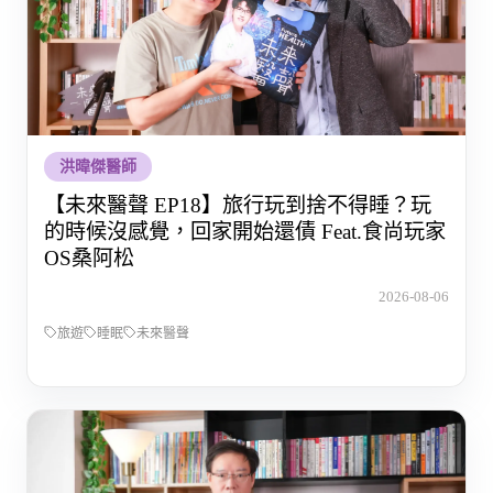
洪暐傑醫師
【未來醫聲 EP18】旅行玩到捨不得睡？玩
的時候沒感覺，回家開始還債 Feat.食尚玩家
OS桑阿松
2026-08-06
旅遊
睡眠
未來醫聲