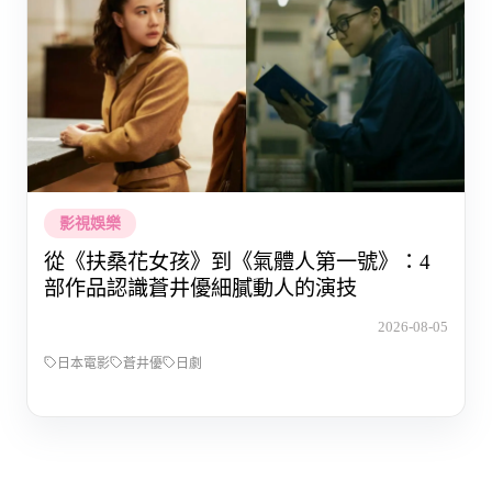
影視娛樂
從《扶桑花女孩》到《氣體人第一號》：4
部作品認識蒼井優細膩動人的演技
2026-08-05
日本電影
蒼井優
日劇