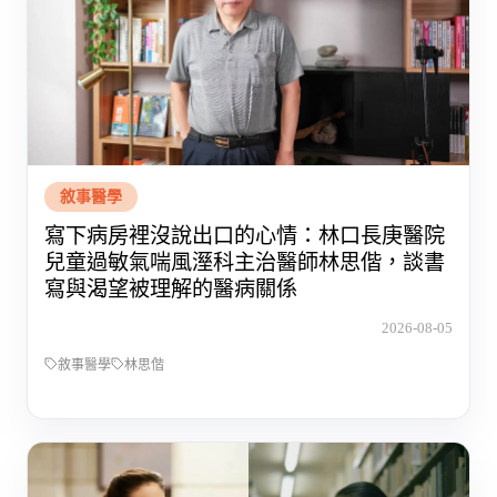
敘事醫學
寫下病房裡沒說出口的心情：林口長庚醫院
兒童過敏氣喘風溼科主治醫師林思偕，談書
寫與渴望被理解的醫病關係
2026-08-05
敘事醫學
林思偕