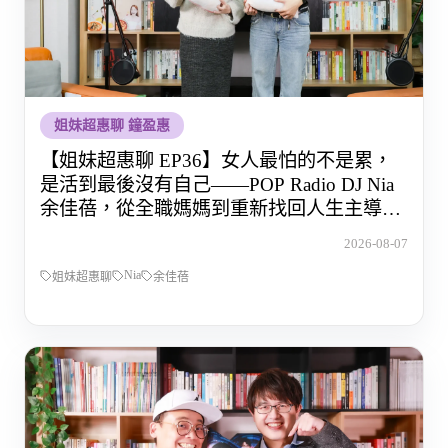
姐妹超惠聊 鐘盈惠
【姐妹超惠聊 EP36】女人最怕的不是累，
是活到最後沒有自己——POP Radio DJ Nia
余佳蓓，從全職媽媽到重新找回人生主導權
的那段路
2026-08-07
Nia
姐妹超惠聊
余佳蓓