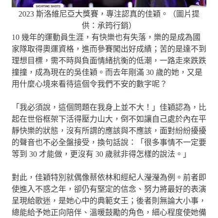
2023 斯洛維尼亞大獎賽，專注認真的佳穎。（圖片提
供：承筠行銷）
10 幾年的運動員生涯，有快樂也有失落，樂的是成為國
家隊取得奧運資格，進而參賽闖出好成績；苦的是達不到
理想目標，需不時與負面情緒抗衡的低潮，一路走來跌跌
撞撞，成為現在的吳佳穎。而去年剛滿 30 歲的她，又是
用什麼心境來看待這個令我們不安的數字呢？
「我必須說，這個問題在我身上並不大！」佳穎認為，比
起在世俗框架下活得壓力山大，倒不如讓自己處於內在平
靜快樂的狀態，沒有所謂的應該與不應該，面對紛紛擾擾
的聲音也不必全盤接受，換句話說：「很多事情不一定要
等到 30 才能做，更沒有 30 歲就非得怎樣的說法。」
對此，佳穎特別就偶像蔡依林和經紀人瀅瀅為例。前者即
使進入不惑之年，卻仍有堅定的信念、努力將最好的表演
呈現給歌迷，是她心中的典範女王；後者則無論大小事，
總能給予她正向陪伴、溫暖鼓勵的角色，細心程度使她備