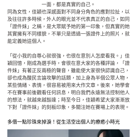
一面，都是真實的自己。
同為女性，佳穎也深感面對不同身分角色的應對拉扯，以
及往往許多時候，外人的眼光並不代表真正的自己，如同
「證件妹」之稱，是大眾賦予她的第一印象，但真實的她
其實擁有不同樣貌，不單只是透過一張證件上的照片，就
能定義她這個人。
「從小我的自尊心就很強，也很在意別人怎麼看我。」佳
穎回憶，剛成為選手時，會很在意大家的各種評論，「證
件妹」有著正反兩極的聲音，雖能使大家很快認識自己，
卻也成為酸民言論攻擊的話題，加上身為半個公眾人物，
某些情緒、表情，很容易被用來大作文章。後來，她學會
不在賽事前後觀看任何訊息，明白我們永遠無法控制他人
的想法，就越來越豁達；時至今日，佳穎希望大家漸漸放
下對「證件妹」的刻板印象，多關注她在賽場上的表現。
多借一點珍珠來掉淚！從生活空出個人的療癒小時光