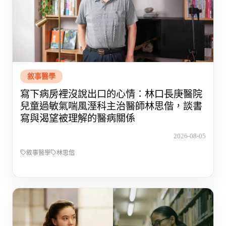
敘事醫學
寫下病房裡沒說出口的心情：林口長庚醫院
兒童過敏氣喘風溼科主治醫師林思偕，談書
寫與渴望被理解的醫病關係
2026-08-05
敘事醫學
林思偕