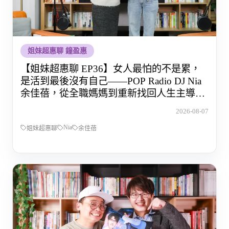
姐妹超惠聊 鐘盈惠
【姐妹超惠聊 EP36】女人最怕的不是累，
是活到最後沒有自己——POP Radio DJ Nia
余佳蓓，從全職媽媽到重新找回人生主導權
的那段路
2026-08-07
Nia
姐妹超惠聊
余佳蓓