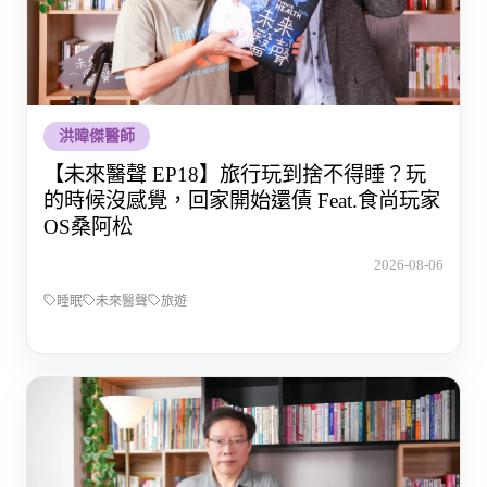
洪暐傑醫師
【未來醫聲 EP18】旅行玩到捨不得睡？玩
的時候沒感覺，回家開始還債 Feat.食尚玩家
OS桑阿松
2026-08-06
睡眠
未來醫聲
旅遊