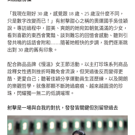
「我現在剛好 30 歲，感覺跟 18 歲、25 歲沒什麼不同，
只是數字改變而已！」有射擊甜心之稱的奧運國手吳佳穎
說。專訪過程中，甜美、爽朗的她宛如朝氣滿滿的少女，
看到喜歡的東西會驚豔、談到難忘的回憶會感動、聽到引
發共鳴的話語會附和……隨著她輕快的步調，我們逐漸跳
出對 30 歲的舊有印象。
配合飾品品牌《慢溫》女王節活動，以主打珍珠系列商品
詮釋女性遇到挫折時難免會流淚，但哭過後反而變得更
酷、更愛自己；聽著佳穎分享運動員生涯歷練，以及開朗
的樂觀哲學，就像那顆不斷跨過磨痕、越來越圓滑的珍
珠，閃耀獨一無二的低調璀璨。
射擊是一場與自我的對抗，發發皆關鍵但別留戀過去