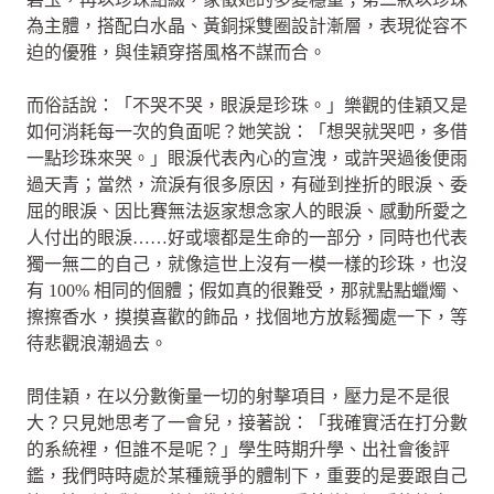
為主體，搭配白水晶、黃銅採雙圈設計漸層，表現從容不
迫的優雅，與佳穎穿搭風格不謀而合。
而俗話說：「不哭不哭，眼淚是珍珠。」樂觀的佳穎又是
如何消耗每一次的負面呢？她笑說：「想哭就哭吧，多借
一點珍珠來哭。」眼淚代表內心的宣洩，或許哭過後便雨
過天青；當然，流淚有很多原因，有碰到挫折的眼淚、委
屈的眼淚、因比賽無法返家想念家人的眼淚、感動所愛之
人付出的眼淚……好或壞都是生命的一部分，同時也代表
獨一無二的自己，就像這世上沒有一模一樣的珍珠，也沒
有 100% 相同的個體；假如真的很難受，那就點點蠟燭、
擦擦香水，摸摸喜歡的飾品，找個地方放鬆獨處一下，等
待悲觀浪潮過去。
問佳穎，在以分數衡量一切的射擊項目，壓力是不是很
大？只見她思考了一會兒，接著說：「我確實活在打分數
的系統裡，但誰不是呢？」學生時期升學、出社會後評
鑑，我們時時處於某種競爭的體制下，重要的是要跟自己