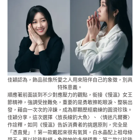
佳穎認為，飾品就像所愛之人用來陪伴自己的象徵，別具
特殊意義。
順應著前面談到不少對應壓力的觀點，銜接《慢溫》女王
節精神，強調受挫難免，重要的是勇敢擦乾眼淚、整裝出
發，藉由一次次的淬鍊，成為那顆歷經磨練的圓滑珍珠。
佳穎分享，這次選擇〈放長線釣大魚〉、〈情迷凡爾賽〉
作詮釋，如同《慢溫》告訴消費者的挑選原則，完全是
「憑直覺」！第一款戴起來很有氣質，白水晶配上祖母綠
碧玉，再以珍珠點綴，象徵她的多變穩重；第二款以珍珠