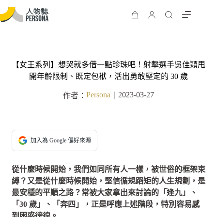
【女王系列】想哭就多借一點珍珠吧！射擊選手吳佳穎甩
開年齡限制、既定包袱，活出勇敢堅定的 30 歲
Persona
2023-03-27
作者：
｜
加入為 Google 偏好來源
從什麼時候開始，我們如同所有人一樣，被世俗的框架束
縛？又是從什麼時候開始，堅信循規蹈矩的人生規劃，是
最安穩的平順之路？常被大家拿出來討論的「逢九」、
「30 歲」、「奔四」，正是呼應上述階段，特別容易感
到困惑徬徨。