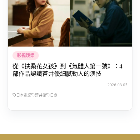
影視娛樂
從《扶桑花女孩》到《氣體人第一號》：4
部作品認識蒼井優細膩動人的演技
2026-08-05
日本電影
蒼井優
日劇