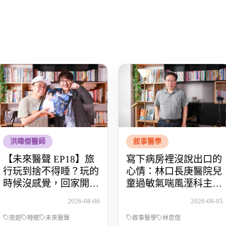
洪暐傑醫師
敘事醫學
【未來醫聲 EP18】旅
寫下病房裡沒說出口的
行玩到捨不得睡？玩的
心情：林口長庚醫院兒
時候沒感覺，回家開始
童過敏氣喘風溼科主治
還債 Feat.食尚玩家OS
醫師林思偕，談書寫與
2026-08-06
2026-08-05
桑阿松
渴望被理解的醫病關係
旅遊
睡眠
未來醫聲
敘事醫學
林思偕