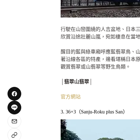
行駛在山巒圍繞的人吉盆地、日本
欣賞沿途壯麗山嵐，宛如棲息在當
醒目的藍與綠車廂呼應藍翡翠鳥、山
著沿線各區的特產，邊看堪稱日本
觀賞翡翠或山翡翠等野生鳥類。
│翡翠山翡翠│
官方網站
3. 36+3（Sanju-Roku plus San）