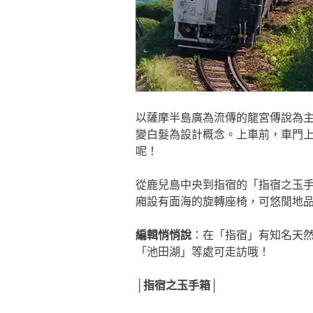
以薩摩半島廣為流傳的龍宮傳說為
變白髮為設計概念。上車前，車門
呢！
從鹿兒島中央到指宿的「指宿之玉手
廂設有面海的旋轉座椅，可悠閒地
編輯悄悄說
：在「指宿」有知名天
「池田湖」等處可走訪哦！
│指宿之玉手箱│