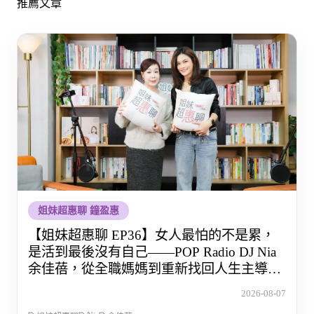
推薦文章
姐妹超惠聊 鐘盈惠
【姐妹超惠聊 EP36】女人最怕的不是累，
是活到最後沒有自己——POP Radio DJ Nia
余佳蓓，從全職媽媽到重新找回人生主導權
的那段路
2026-08-07