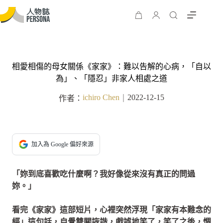
相愛相傷的母女關係《家家》：難以告解的心病，「自以
為」、「隱忍」非家人相處之道
ichiro Chen
2022-12-15
作者：
｜
加入為 Google 偏好來源
「妳到底喜歡吃什麼啊？我好像從來沒有真正的問過
妳。」
看完《家家》這部短片，心裡突然浮現「家家有本難念的
經」這句話，自覺雙關詼諧，戲謔地笑了，笑了之後，惆