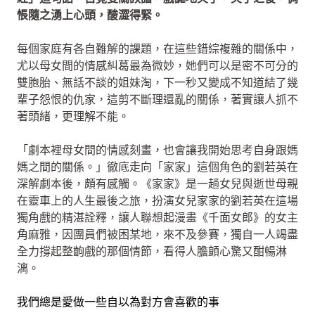
悵隨之湧上心頭，酸澀得緊。
每個家庭有各自難解的課題，在這些錯綜複雜的關係中，
尤以母女間的情感糾葛最為微妙，她們可以是密不可分的
雙胞胎、無話不談的姐妹淘，下一秒又變成不知道結了幾
輩子怨恨的仇家，這剪不斷理還亂的關係，著實讓人抓不
著頭緒，更理解不能。
「劇本裡母女間的情感刻畫，也會讓我開始思考自身跟媽
媽之間的關係。」徹底走向「家家」這個角色的劉若英在
深解劇本後，頗有感觸。《家家》是一趟女兒與逝世母親
在靈車上的人生最後之旅，扮演女兒家家的劉若英在這場
獨角戲的精湛詮釋，讓人聯想起漫畫《千面女郎》的女主
角麻雅，因團員們被困某地，來不及參賽，獨自一人竭盡
全力撐起整齣戲的那個情節，看得人膽顫心驚又酣暢淋
漓。
我們總是愛做一些自以為對方會喜歡的事