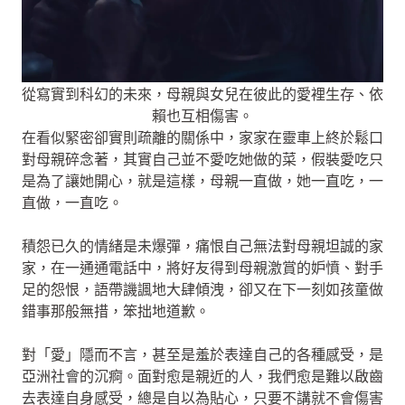
從寫實到科幻的未來，母親與女兒在彼此的愛裡生存、依
賴也互相傷害。
在看似緊密卻實則疏離的關係中，家家在靈車上終於鬆口
對母親碎念著，其實自己並不愛吃她做的菜，假裝愛吃只
是為了讓她開心，就是這樣，母親一直做，她一直吃，一
直做，一直吃。
積怨已久的情緒是未爆彈，痛恨自己無法對母親坦誠的家
家，在一通通電話中，將好友得到母親激賞的妒憤、對手
足的怨恨，語帶譏諷地大肆傾洩，卻又在下一刻如孩童做
錯事那般無措，笨拙地道歉。
對「愛」隱而不言，甚至是羞於表達自己的各種感受，是
亞洲社會的沉痾。面對愈是親近的人，我們愈是難以啟齒
去表達自身感受，總是自以為貼心，只要不講就不會傷害