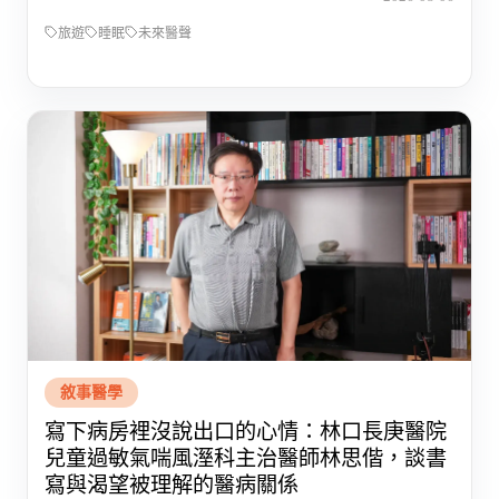
旅遊
睡眠
未來醫聲
敘事醫學
寫下病房裡沒說出口的心情：林口長庚醫院
兒童過敏氣喘風溼科主治醫師林思偕，談書
寫與渴望被理解的醫病關係