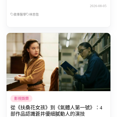
2026-08-05
敘事醫學
林思偕
影視娛樂
從《扶桑花女孩》到《氣體人第一號》：4
部作品認識蒼井優細膩動人的演技