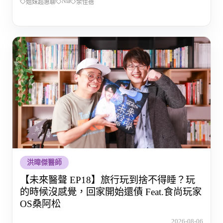
Nia
姐妹超惠聊
余佳蓓
洪暐傑醫師
【未來醫聲 EP18】旅行玩到捨不得睡？玩
的時候沒感覺，回家開始還債 Feat.食尚玩家
OS桑阿松
2026-08-06