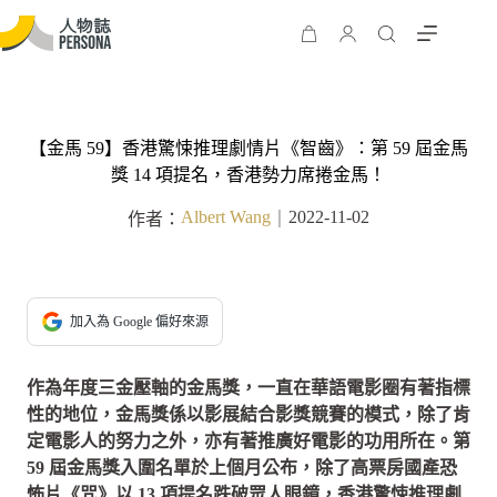
【金馬 59】香港驚悚推理劇情片《智齒》：第 59 屆金馬
獎 14 項提名，香港勢力席捲金馬！
Albert Wang
2022-11-02
作者：
｜
加入為 Google 偏好來源
作為年度三金壓軸的金馬獎，一直在華語電影圈有著指標
性的地位，金馬獎係以影展結合影獎競賽的模式，除了肯
定電影人的努力之外，亦有著推廣好電影的功用所在。第
59 屆金馬獎入圍名單於上個月公布，除了高票房國產恐
怖片《咒》以 13 項提名跌破眾人眼鏡，香港驚悚推理劇