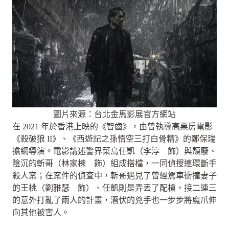
圖片來源：台北金馬影展官方網站
在 2021 年於香港上映的《智齒》，由曾執導高票房電影
《殺破狼 II》、《西遊記之孫悟空三打白骨精》的鄭保瑞
擔綱導演。電影講述警界菜鳥任凱（李淳 飾）與頹廢、
陰沉的斬哥（林家棟 飾）組成搭檔，一同偵搜連環斷手
殺人案；在案件的偵查中，斬哥遇見了曾經駕車衝撞妻子
的王桃（劉雅瑟 飾）、任凱則是弄丟了配槍，接二連三
的意外打亂了兩人的計畫，潛伏的兇手也一步步將魔爪伸
向其他被害人。